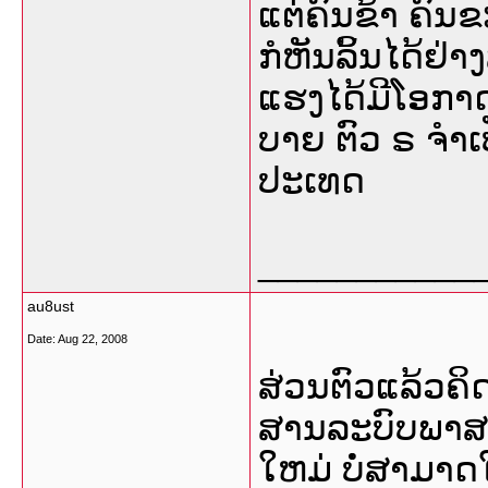
ແຕ່ຄົນຂ້າ ຄົນຂ
ກໍຫັນລິ້ນໄດ້ຢ
ແຮງໄດ້ມີໂອກາດຫ
ບາຍ ຕົວ ຣ​ ຈຳ
ປະເທດ
___________
au8ust
Date:
Aug 22, 2008
ສ່ວນຕົວແລ້ວຄິ
ສານລະບົບພາສາລ
ໃຫມ່ ບໍ່ສາມາດໃ