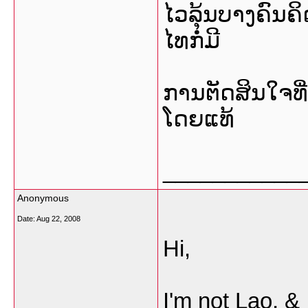
ໄວລຸ້ນບາງຄົນຄ
ໄທກໍ່ມີ
ການຕັດສິນໃຈທ
ໂດຍແທ້
___________
Anonymous
Date:
Aug 22, 2008
Hi,
I'm not Lao, &