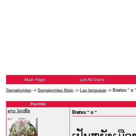
Main Page
List All Users
Samakomlao
->
Samakomlao Main
->
Lao language
->
ອັກສອນ " ຣ 
Post Info
ລາວ ໄຕເໜືອ
ອັກສອນ " ຣ "
ເປັນຫຍັງເມືອງ