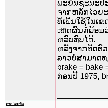
ພະຍັນຊະນະປະ
ຈາກຫລັກໄວຍະ
ທີ່ເພິ່ນໃຊ້ໃນເ
ເຫດຜົນກໍ່ຍ້ອນ
ຫລົບທົບໄດ້.
ຫລັງຈາກຕັດຕົວຣ
ລາວບໍ່ສາມາດທຽ
brake = bake 
ກ່ອນປີ 1975, b
___________
ລາວ ໄຕເໜືອ