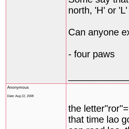
north, 'H' or '
Can anyone ex
- four paws
___________
Anonymous
Date:
Aug 22, 2008
the letter''ror
that time lao g