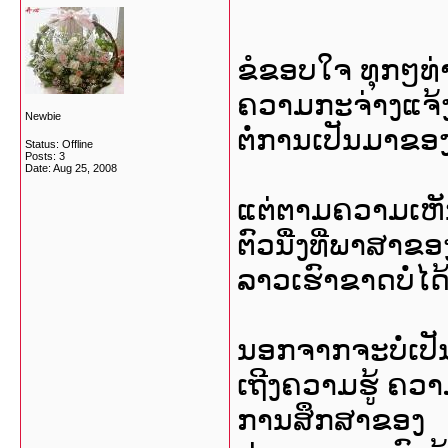
ຂໍຂອບໃຈ ທຸກໆທ
ຄວາມກະຈ່າງແຈ້
Newbie
ຕໍ່ການເປັນມາຂອ
Status: Offline
Posts: 3
Date:
Aug 25, 2008
ແຕ່ຕາມຄວາມເຫັນ
ຕົວນື່ງທີ່ພາສາຂອ
ລາວເຮົາຂາດບໍ່ໄດ
ນອກຈາກຈະບໍ່ເປັນ
ເຖີງຄວາມຮູ້ ຄ
ການສຶກສາຂອງ