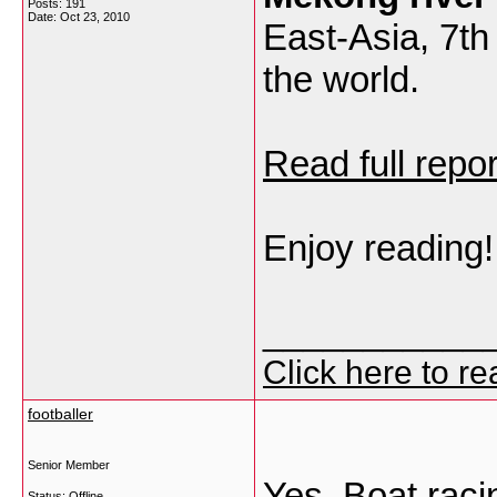
Posts: 191
Date:
Oct 23, 2010
East-Asia, 7th
the world.
Read full repo
Enjoy reading!
___________
Click here to r
footballer
Senior Member
Yes..Boat raci
Status: Offline