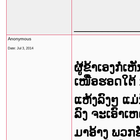
___________
Anonymous
Date:
Jul 3, 2014
ຜູ້ຂ້າເອງກໍ່ເ
ເໜືໍອຮອດໃຕ້ ນ
ແຫ້ງລົງໆ ແມ່ນໍ
ລົງ ຈະເອົາເຫ
ມາອ້າງ ພວກຂ