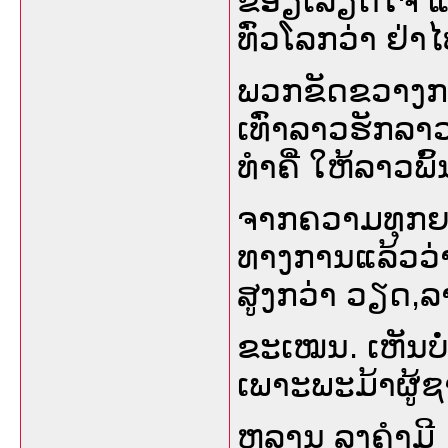
ຂ້ອຽເລີຽດີໃຈ
ທົ່ວໂລກວ່າ ຢ່
ພວກຂັດຂວາງການ
ເທົ່າລາວຮັກລາ
ທໍາຄີໍ ໃຫ້ລາວພົ້
ຈາກຄວາມທຸກຍາກ
ທາງການແລ້ວວ່າ
ສູງກວ່າ ວຽດ,ລ
ຂະເໝນ. ເຫັນບໍ່
ເພາະພະມ້າຜູ້ຊາຽ
ຫລານ ລຸງຄໍາມີ