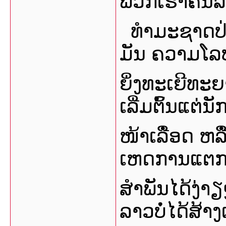
ພວກເຮົາຄົນລາ
ທໍາມະຊາດປ
ມັນ ຄວາມໂລບ
ຍິ່ງທະເຍີທະ
ເລີ່ມຕົ້ນແຕ່ນ
ໜ້າເລືໍອດ ຫລືໍ
ເຫດການແຕກ
ສໍາພັນໄດ້ງ່າຽ
ລາວບໍ່ໄດ້ສ້າ