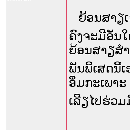
ຍ້ອນສາຽເຫດ
ຄົງຈະມີອັນໃ
ຍ້ອນສາຽສໍາ
ພັນພິເສດນີ້
ອິ່ມກະເພາະ
ເລີຽໄປຮ່ວມມ