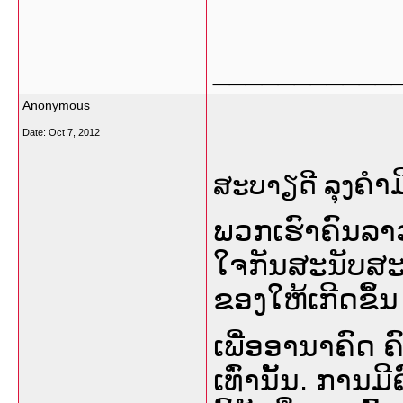
___________
Anonymous
Date:
Oct 7, 2012
ຄໍາມ
ສະບາຽດີ ລຸງ
ພວກເຮົາຄົນລາວ
ໃຈກັນສະນັບສະໜ
ຂອງໃຫ້ເກີດຂິໍ້ນ
ເພີໍ່ອອານາຄົດ ຄ
ເທົ່ານັ້ນ. ກາ