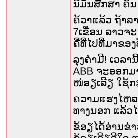
ນີ້ມັນສີໍກສາ ຄົ້ນ
ຄ້ວາແລ້ວ ຖ້າລາ
7ເຂີໍ່ອນ ລາວຈ
ຄີໍທີ່ໄປທີ່ມາຂອ
ລຸງຄໍາມີ! ເວລານ
ABB ຈະອອກມາໃຊ
ໜ່ອຽເລີຽ ໃຊ້
ຄວາມແຮງໄຫລຂອງ
ທາງນອກ ແລ້ວໄປຫ
ຂ້ອຽໄດ້ອ່ານຂ່າ