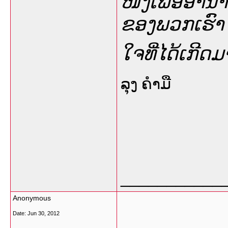
ໜຶໍ່ງເພືໍ່ອອ
ຂອງພວກເຮົາໄ
ໃຈທີ່ໄດ້ເກີດ
ລຸງ ຄໍາມື
___________
Anonymous
Date:
Jun 30, 2012