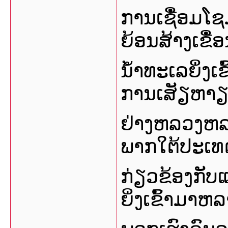
ການເຊືໍ່ອມ
ຍ້ອນສ້າງເຂືໍ
ນໍ້າທະເລຍິ່ງ
ການເສັຽຫາຽທ
ຢ່າງຫລວງຫລາ
ພາກໃຕ້ປະເທດ
ກ່ຽວຂ້ອງກັບແມ
ຍິ່ງເຂົ້າມາຫລ