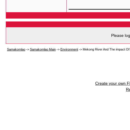
___________
Please log
Samakomlao
->
Samakomlao Main
->
Environment
->
Mekong River And The impact Of
Create your own 
R