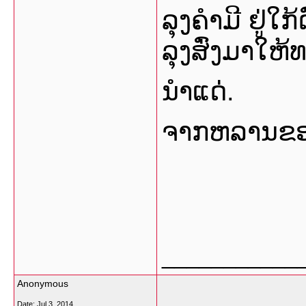
ລຸງຄໍາມີ ຢູ່ໃ
ລຸງສົ່ງມາໃຫ້ທ
ນໍາແດ່.
ຈາກຫລານຂອ
___________
Anonymous
Date:
Jul 3, 2014