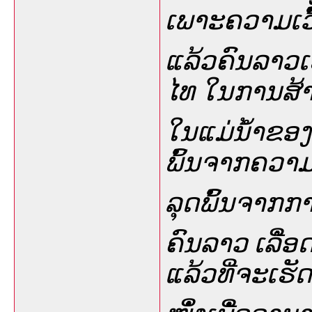
ເພາະຄວາມເວົ
ແລ້ວຄົນລາວເ
ໄທ ໃນການສ້າງ
ໃນແມ່ນໍ້າຂອງ
ພົ້ນຈາກຄວາມ
ລຸດພົ້ນຈາກການ
ຄົນລາວ ເລືໍ
ແລ້ວທີ່ຈະເຮັດສ