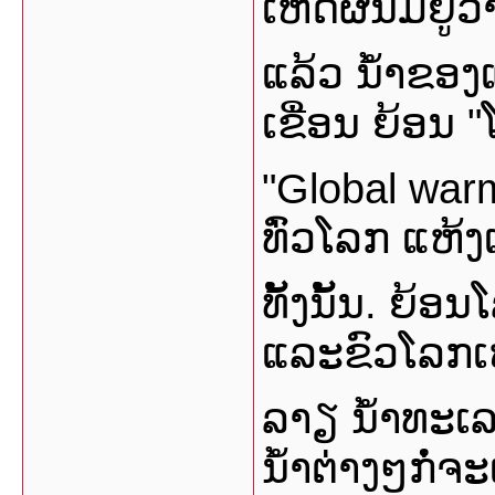
ເຫດຜົນມີຢູ່ວ
ແລ້ວ ນໍ້າຂອງ
ເຂື່ອນ ຍ້ອນ "
"Global warmi
ທົ່ວໂລກ ແຫ້ງ
ທັ້ງນັ້ນ. ຍ້
ແລະຂົວໂລກເໜື
ລາຽ ນໍ້າທະເລຈ
ນໍ້າຕ່າງໆກໍ່ຈ