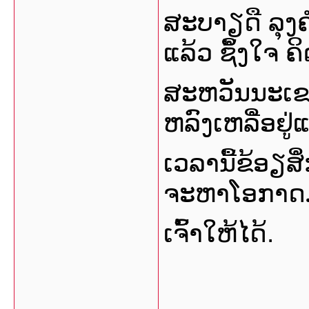
ສະບາຽດື ລຸງຄ
ແລ້ວ ຊຶໍ້ງໃຈ ຄິ
ສະຫວັນນະເຂດຈ
ຫລົງເຫລືໍອຢູ່ແ
ເວລານື້ຂ້ອຽສຶ
ຈະຫາໂອກາດ
ເຈົ້າໃຫ້ໄດ້.