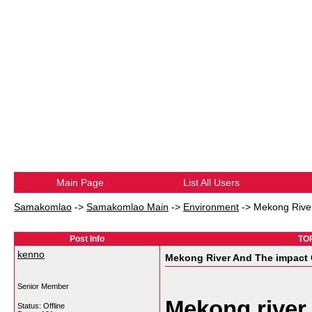
Main Page
List All Users
Samakomlao
->
Samakomlao Main
->
Environment
->
Mekong River
Post Info
TOP
kenno
Mekong River And The impact 
Senior Member
Mekong river
Status: Offline