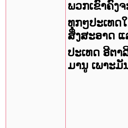
ພວກເຂົາຄົງຈະ
ທຸກໆປະເທດໃນໂ
ສິ່ງສະອາດ ແ
ປະເທດ ອີຕາລ
ມານູ ເພາະມັນ