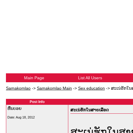
Main Page
List All Users
Samakomlao
->
Samakomlao Main
->
Sex education
->
ສະເນ່ຮັກໃນ
Post Info
ຫື່ນບອຍ
ສະເນ່ຮັກໃນສາຍເລືອດ
Date:
Aug 18, 2012
ສະເນ່ຮັກໃນສາຍ