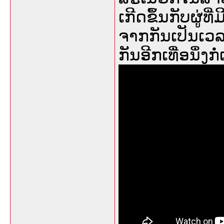
ເກີດຂຶ້ນກັບຜູ່
ຈາກກັນເປັນເວລ
ກັນອີກເທື່ອນຶ່ງ