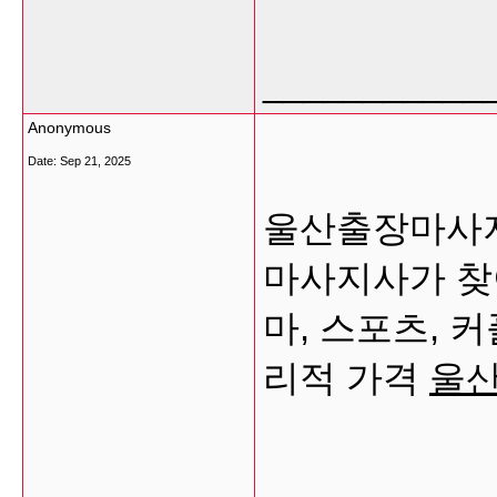
___________
Anonymous
Date:
Sep 21, 2025
울산출장마사지 
마사지사가 찾
마, 스포츠, 
리적 가격
울