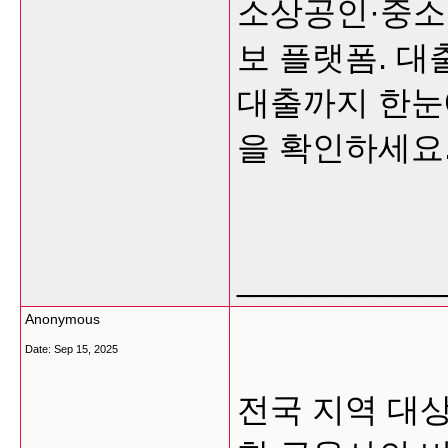
소상공인·중소
보 플랫폼. 대
대출까지 한눈
을 확인하세요
___________
Anonymous
Date:
Sep 15, 2025
전국 지역 대