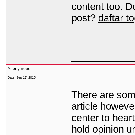
content too. 
post?
daftar to
___________
Anonymous
Date:
Sep 27, 2025
There are some 
article however
center to heart
hold opinion unt