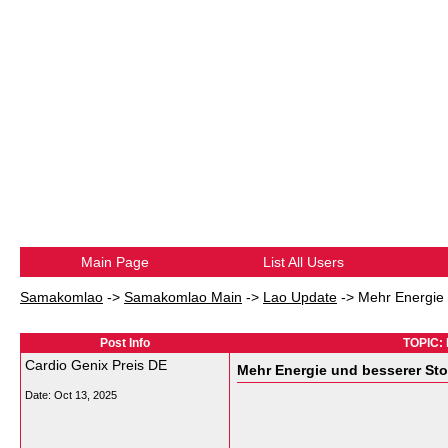
Main Page
List All Users
Samakomlao
->
Samakomlao Main
->
Lao Update
->
Mehr Energie 
Post Info
TOPIC: 
Cardio Genix Preis DE
Mehr Energie und besserer St
Date:
Oct 13, 2025