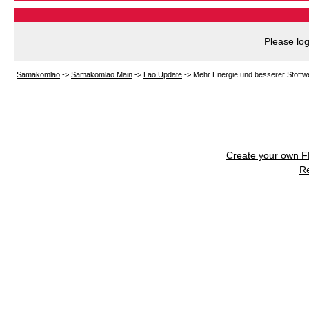
Please log
Samakomlao
->
Samakomlao Main
->
Lao Update
->
Mehr Energie und besserer Stoffw
Create your own 
R