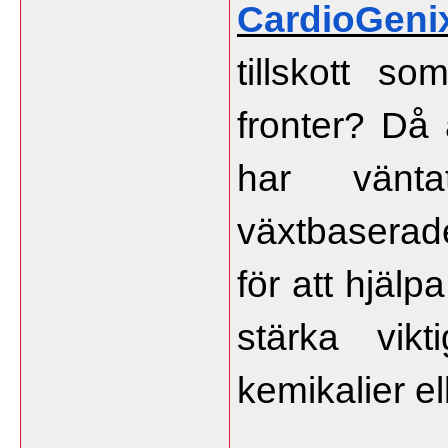
CardioGeni
tillskott so
fronter? Då 
har vänta
växtbaserade
för att hjälp
stärka vikt
kemikalier el