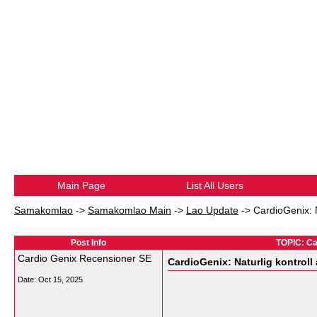
Main Page
List All Users
Samakomlao
->
Samakomlao Main
->
Lao Update
->
CardioGenix: N
Post Info
TOPIC: Car
Cardio Genix Recensioner SE
CardioGenix: Naturlig kontroll
Date:
Oct 15, 2025