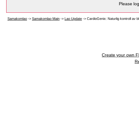
Please log
Samakomlao
->
Samakomlao Main
->
Lao Update
->
CardioGenix: Naturlig kontroll av b
Create your own 
R