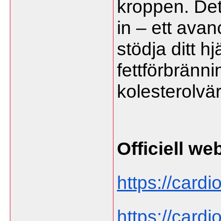
kroppen. Det
in – ett avanc
stödja ditt h
fettförbränni
kolesterolvär
Officiell we
https://cardi
https://cardi