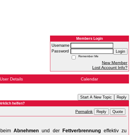
Members Login
Username
Password
Login
Remember Me
New Member
Lost Account Info?
User Details
Calendar
Start A New Topic
Reply
rklich helfen?
Reply
Quote
Permalink
 beim 
Abnehmen
 und der 
Fettverbrennung
 effektiv zu 