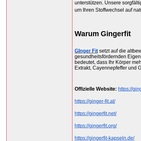
unterstützen. Unsere sorgfälti
um Ihren Stoffwechsel auf nat
Warum Gingerfit
GInger Fit
 setzt auf die altb
gesundheitsfördernden Eigensc
bedeutet, dass Ihr Körper meh
Extrakt, Cayennepfeffer und Gu
Offizielle Website: 
https://ging
https://ginger-fit.at/
https://gingerfit.net/
https://gingerfit.org/
https://gingerfit-kapseln.de/