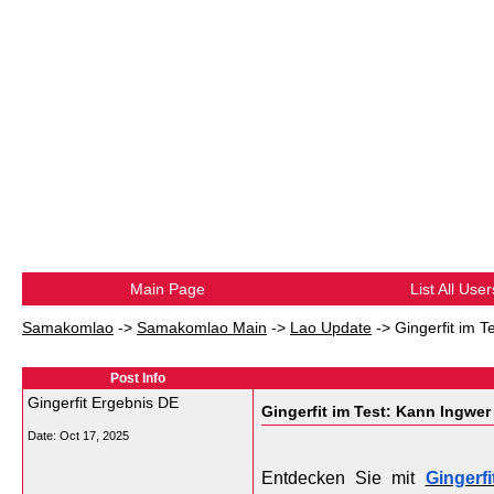
Main Page
List All User
Samakomlao
->
Samakomlao Main
->
Lao Update
->
Gingerfit im 
Post Info
Gingerfit Ergebnis DE
Gingerfit im Test: Kann Ingwe
Date:
Oct 17, 2025
Entdecken Sie mit 
Gingerfi