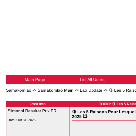
Main Page
List All Users
Samakomlao
->
Samakomlao Main
->
Lao Update
->
🍋 Les 5 Rais
Post Info
TOPIC: 🍋 Les 5 Rais
Slimanol Resultat Prix FR
🍋 Les 5 Raisons Pour Lesque
2025 💥
Date:
Oct 31, 2025