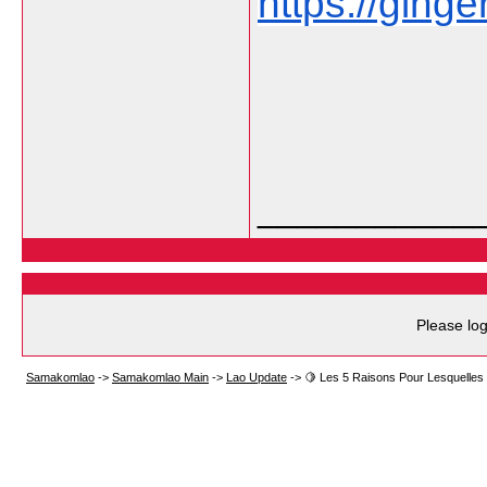
https://gingerf
___________
Please log
Samakomlao
->
Samakomlao Main
->
Lao Update
->
🍋 Les 5 Raisons Pour Lesquelles