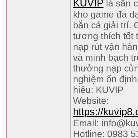
KUVIP
là sân 
kho game đa dạn
bắn cá giải trí.
tương thích tốt 
nạp rút vận hà
và minh bạch tr
thưởng nạp cùn
nghiệm ổn định
hiệu: KUVIP
Website:
https://kuvip8
Email: info@ku
Hotline: 0983 5