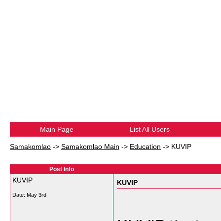
Main Page
List All Users
Samakomlao
->
Samakomlao Main
->
Education
->
KUVIP
Post Info
KUVIP
KUVIP
Date:
May 3rd