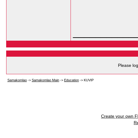
___________
Please log
Samakomlao
->
Samakomlao Main
->
Education
->
KUVIP
Create your own 
R