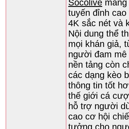
Socolive
mang đ
tuyến đỉnh cao
4K sắc nét và 
Nội dung thể t
mọi khán giả, 
người đam mê 
nền tảng còn ch
các dạng kèo b
thông tin tốt h
thế giới cá cượ
hỗ trợ người d
cao cơ hội chiế
tưởng cho ngư