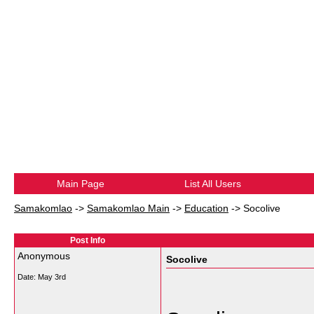
Main Page
List All Users
Samakomlao
->
Samakomlao Main
->
Education
->
Socolive
Post Info
Anonymous
Socolive
Date:
May 3rd