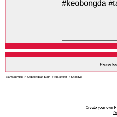
#keobongda #ta
___________
Please log
Samakomlao
->
Samakomlao Main
->
Education
->
Socolive
Create your own 
R