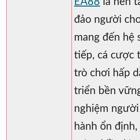
EA88
 là nền 
đảo người chơ
mang đến hệ si
tiếp, cá cược 
trò chơi hấp d
triển bền vững
nghiệm người 
hành ổn định, 