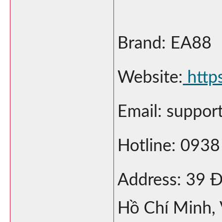
Brand: EA88
Website:
 http
Email: suppo
Hotline: 093
Address: 39 Đ
Hồ Chí Minh,