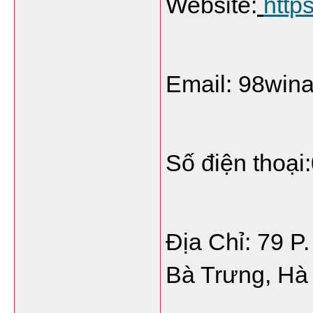
Website:
https
Email: 98wi
Số điện thoạ
Địa Chỉ: 79 P
Bà Trưng, Hà 