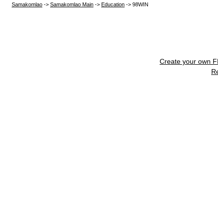
Samakomlao
->
Samakomlao Main
->
Education
->
98WIN
Create your own 
R