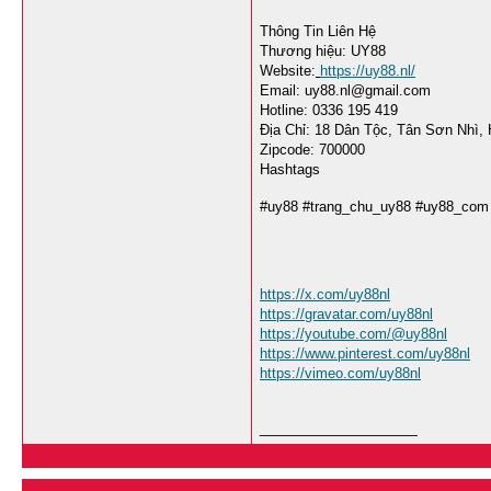
Thông Tin Liên Hệ
Thương hiệu: UY88
Website:
https://uy88.nl/
Email: uy88.nl@gmail.com
Hotline: 0336 195 419
Địa Chỉ: 18 Dân Tộc, Tân Sơn Nhì,
Zipcode: 700000
Hashtags
#uy88 #trang_chu_uy88 #uy88_com 
https://x.com/uy88nl
https://gravatar.com/uy88nl
https://youtube.com/@uy88nl
https://www.pinterest.com/uy88nl
https://vimeo.com/uy88nl
__________________