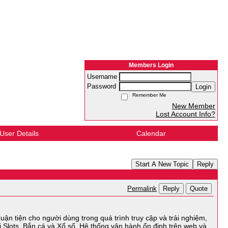
Members Login
Username
Password
Login
Remember Me
New Member
Lost Account Info?
User Details
Calendar
Start A New Topic
Reply
Reply
Quote
Permalink
uận tiện cho người dùng trong quá trình truy cập và trải nghiệm,
ơi Slots, Bắn cá và Xổ số. Hệ thống vận hành ổn định trên web và