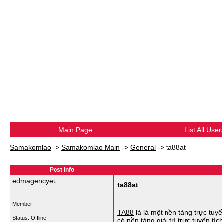
Main Page
List All User
Samakomlao
->
Samakomlao Main
->
General
->
ta88at
Post Info
edmagencyeu
ta88at
Member
TA88
là là một nền tảng trực tuy
Status: Offline
có nền tảng giải trí trực tuyến 