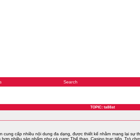
s
Search
TOPIC: ta88at
ến cung cấp nhiều nội dung đa dạng, được thiết kế nhằm mang lại sự th
tích hợp nhiều sản phẩm như cá cược Thể thao, Casino trực tiếp, Trò ch