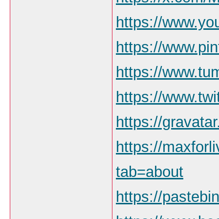
https://www.y
https://www.pi
https://www.t
https://www.tw
https://gravat
https://maxfor
tab=about
https://pasteb