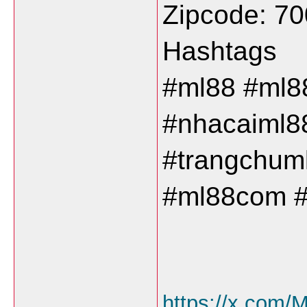
Zipcode: 7
Hashtags
#ml88 #ml8
#nhacaiml8
#trangchum
#ml88com 
https://x.com/