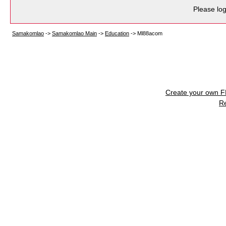
Please log
Samakomlao
->
Samakomlao Main
->
Education
->
Ml88acom
Create your own 
R