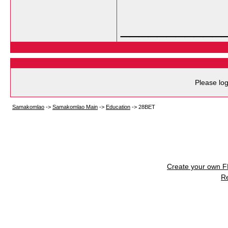
___________
Please log
Samakomlao
->
Samakomlao Main
->
Education
->
28BET
Create your own 
R