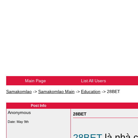
Main Page
List All Users
Samakomlao
->
Samakomlao Main
->
Education
->
28BET
Post Info
Anonymous
28BET
Date:
May 9th
28BET
 là nhà 