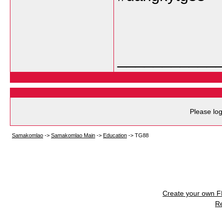
___________
Please log
Samakomlao
->
Samakomlao Main
->
Education
->
TG88
Create your own 
R