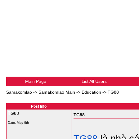
Main Page
List All Users
Samakomlao
->
Samakomlao Main
->
Education
->
TG88
Post Info
TG88
TG88
Date:
May 9th
TG88
 là nhà c