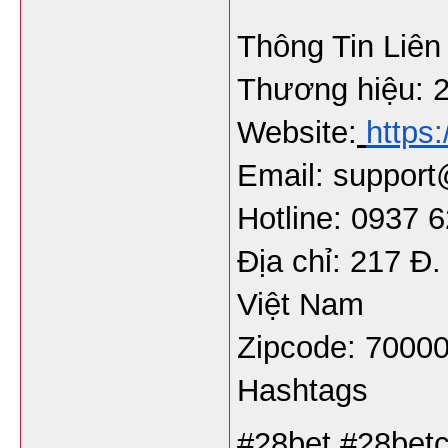
Thông Tin Liên
Thương hiệu: 
Website:
https
Email: suppor
Hotline: 0937 
Địa chỉ: 217 Đ
Việt Nam
Zipcode: 7000
Hashtags
#28bet #28betc