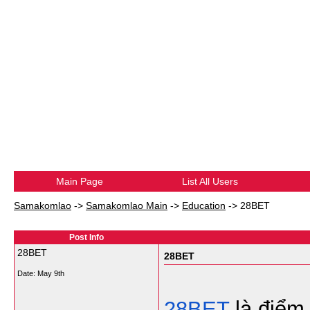
Main Page
List All Users
Samakomlao
->
Samakomlao Main
->
Education
->
28BET
Post Info
28BET
28BET
Date:
May 9th
28BET
 là điểm