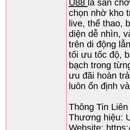
U88
là sân chơ
chọn nhờ kho t
live, thể thao,
diện dễ nhìn, 
trên di động l
tối ưu tốc độ, 
bạch trong từng
ưu đãi hoàn tr
luôn ổn định và 
Thông Tin Liên
Thương hiệu: 
Website:
https: