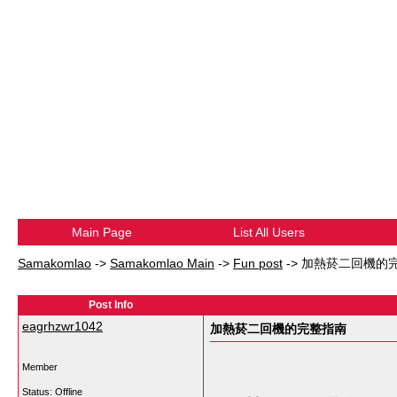
Main Page
List All Users
Samakomlao
->
Samakomlao Main
->
Fun post
->
加熱菸二回機的
Post Info
eagrhzwr1042
加熱菸二回機的完整指南
Member
Status: Offline