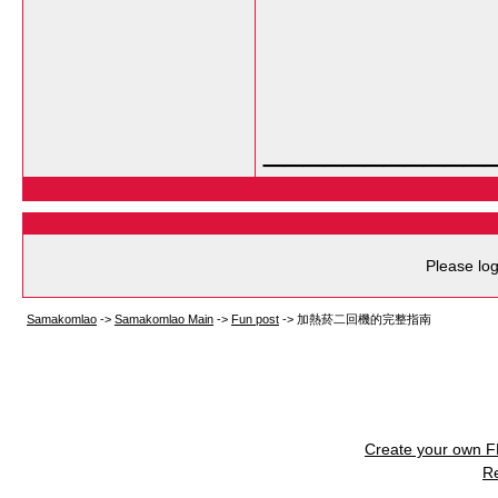
___________
Please log
Samakomlao
->
Samakomlao Main
->
Fun post
->
加熱菸二回機的完整指南
Create your own 
R