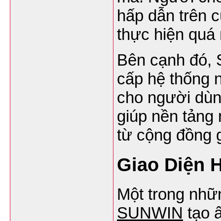
hấp dẫn trên 
thực hiện quá 
Bên cạnh đó,
cấp hệ thống 
cho người dùn
giúp nền tảng
từ cộng đồng gi
Giao Diện 
Một trong nhữ
SUNWIN
tạo ấ