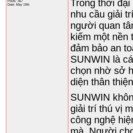
Trong thời đại
Posts: 367
Date:
May 19th
nhu cầu giải t
người quan tâ
kiếm một nền 
đảm bảo an toà
SUNWIN là cái
chọn nhờ sở h
diện thân thiệ
SUNWIN không 
giải trí thú v
công nghệ hiệ
mà. Người chơi