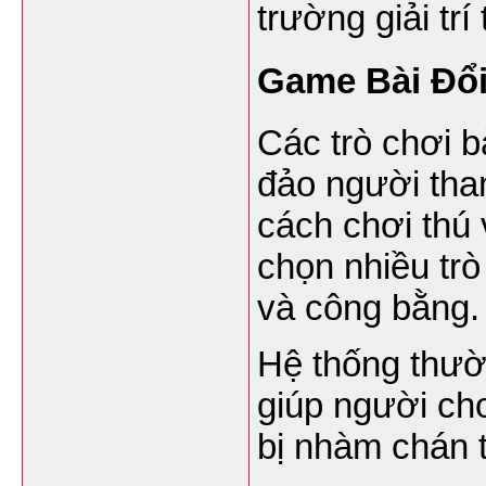
trường giải trí
Game Bài Đổ
Các trò chơi b
đảo người tha
cách chơi thú 
chọn nhiều trò
và công bằng.
Hệ thống thườ
giúp người ch
bị nhàm chán tr