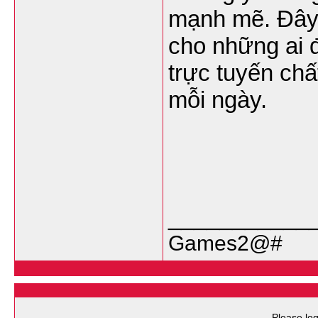
mạnh mẽ. Đây 
cho những ai đ
trực tuyến chấ
mỗi ngày.
___________
Games2@#
Please log