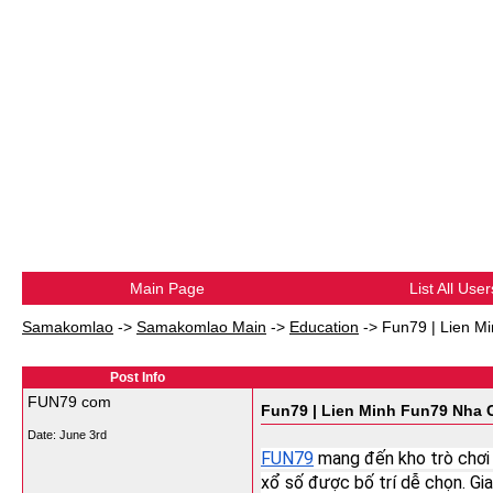
Main Page
List All User
Samakomlao
->
Samakomlao Main
->
Education
->
Fun79 | Lien Mi
Post Info
FUN79 com
Fun79 | Lien Minh Fun79 Nha C
Date:
June 3rd
FUN79
 mang đến kho trò chơi 
xổ số được bố trí dễ chọn. Gi