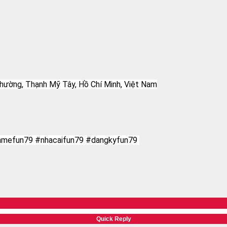
Phường, Thạnh Mỹ Tây, Hồ Chí Minh, Việt Nam
amefun79 #nhacaifun79 #dangkyfun79 
Quick Reply