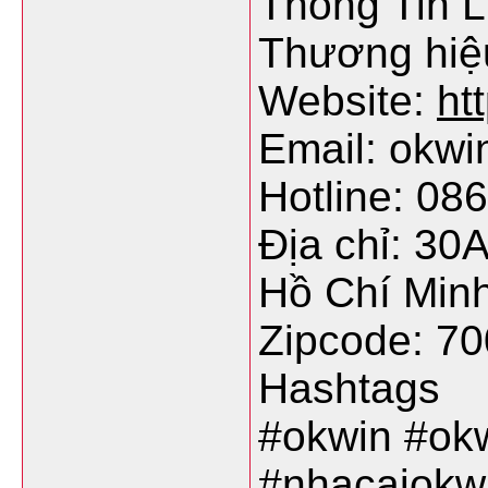
Thông Tin L
Thương hi
Website:
ht
Email: okw
Hotline: 08
Địa chỉ: 30
Hồ Chí Minh
Zipcode: 7
Hashtags
#okwin #ok
#nhacaiokw