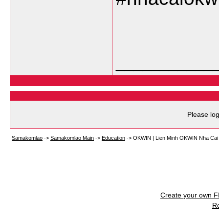
___________
Please log
Samakomlao
->
Samakomlao Main
->
Education
->
OKWIN | Lien Minh OKWIN Nha Cai G
Create your own 
R