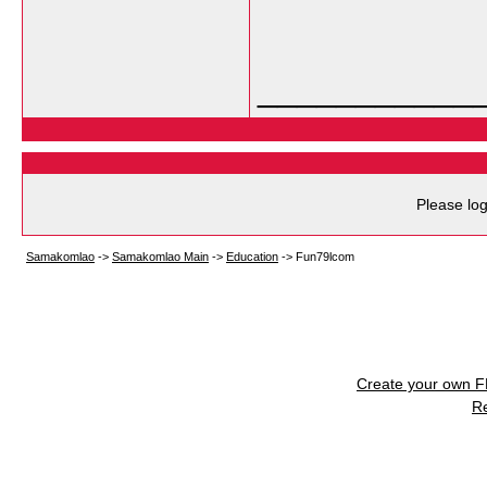
___________
Please log
Samakomlao
->
Samakomlao Main
->
Education
->
Fun79lcom
Create your own 
R