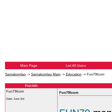
Main Page
List All Users
Samakomlao
->
Samakomlao Main
->
Education
->
Fun79lcom
Post Info
Fun79lcom
Fun79lcom
Date:
June 3rd