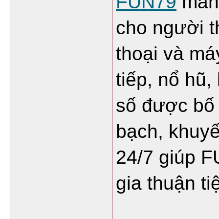
FUN79
 man
cho người th
thoại và máy
tiếp, nổ hũ,
số được bố t
bạch, khuy
24/7 giúp F
gia thuận ti