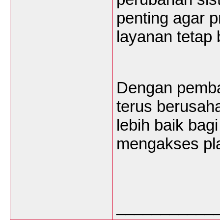
penting agar 
layanan tetap 
Dengan pemba
terus berusa
lebih baik bag
mengakses plat
___________