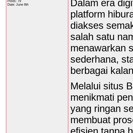
Dalam era digi
Posts: 79
Date:
June 8th
platform hibu
diakses semak
salah satu na
menawarkan si
sederhana, st
berbagai kala
Melalui situs
menikmati pen
yang ringan se
membuat prose
efisien tanpa