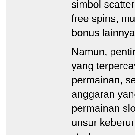
simbol scatte
free spins, mu
bonus lainnya
Namun, pentin
yang terperca
permainan, se
anggaran yang
permainan sl
unsur keberun