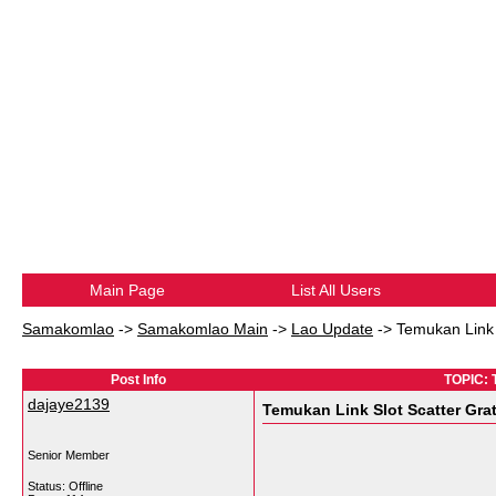
Main Page
List All Users
Samakomlao
->
Samakomlao Main
->
Lao Update
->
Temukan Link 
Post Info
TOPIC: 
dajaye2139
Temukan Link Slot Scatter Gra
Senior Member
Status: Offline