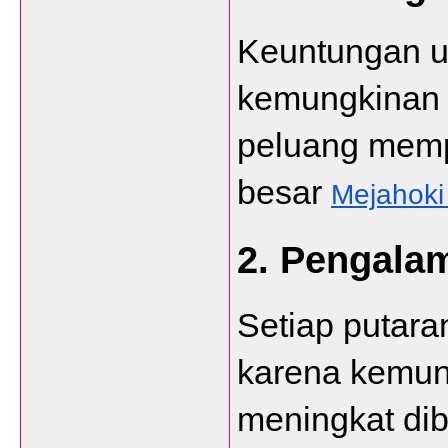
Keuntungan ut
kemungkinan m
peluang mempe
besar 
Mejahoki 
2. Pengala
Setiap putara
karena kemun
meningkat di