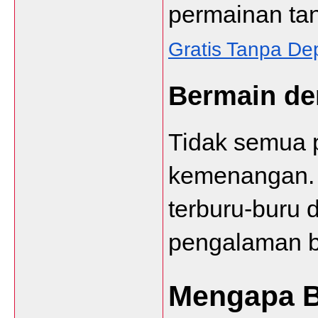
permainan ta
Gratis Tanpa De
Bermain de
Tidak semua 
kemenangan. B
terburu-buru
pengalaman b
Mengapa B