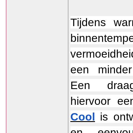
Tijdens wa
binnente
vermoeidhei
een minder 
Een draagb
hiervoor ee
Cool
 is ont
en eenvou