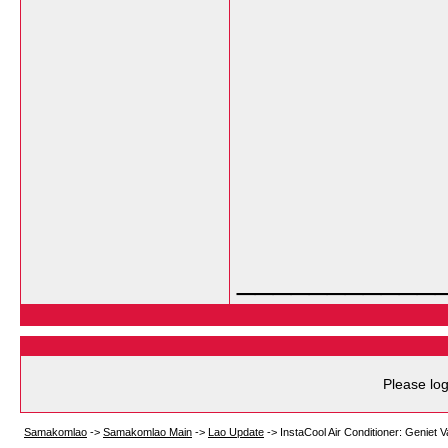
___________
Please log
Samakomlao
->
Samakomlao Main
->
Lao Update
->
InstaCool Air Conditioner: Geniet