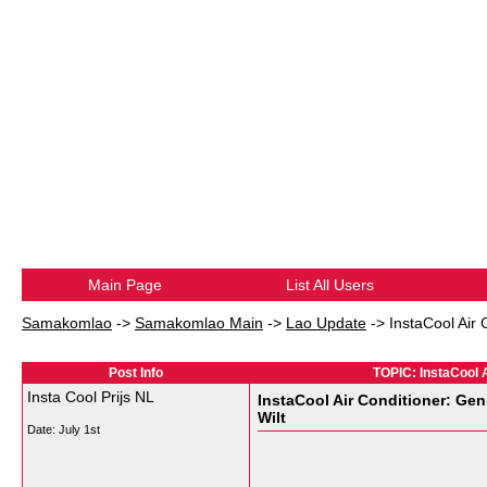
Main Page
List All Users
Samakomlao
->
Samakomlao Main
->
Lao Update
->
InstaCool Air
Post Info
TOPIC: InstaCool 
Insta Cool Prijs NL
InstaCool Air Conditioner: Ge
Wilt
Date:
July 1st