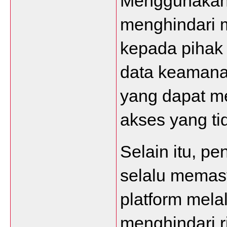
Menggunakan 
menghindari m
kepada pihak l
data keamana
yang dapat me
akses yang ti
Selain itu, p
selalu memas
platform mela
menghindari ri