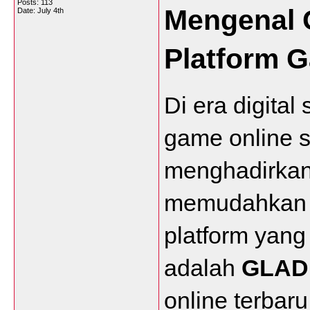
Posts: 113
Mengenal 
Date:
July 4th
Platform 
Di era digital
game online 
menghadirkan 
memudahkan p
platform yang
adalah 
GLAD
online terba