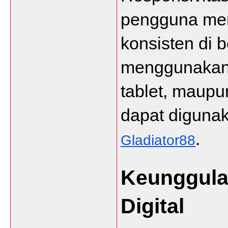
pengguna men
konsisten di b
menggunakan 
tablet, maupun
dapat digunak
.
Gladiator88
Keunggulan
Digital