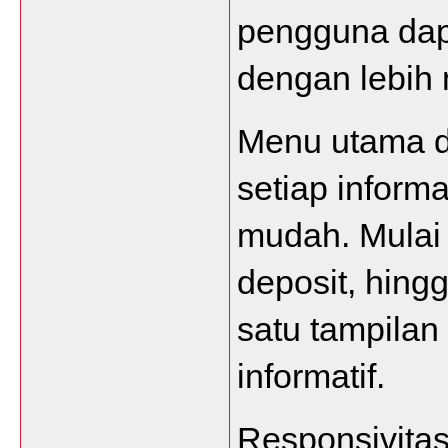
pengguna dapa
dengan lebih
Menu utama di
setiap inform
mudah. Mulai d
deposit, hing
satu tampilan
informatif.
Responsivitas