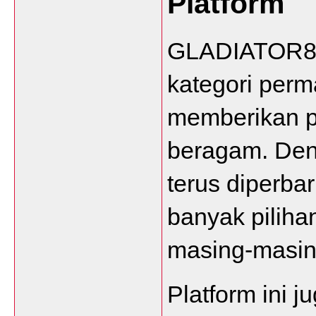
Platform
GLADIATOR88
kategori perm
memberikan p
beragam. Den
terus diperbar
banyak piliha
masing-masin
Platform ini 