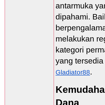
antarmuka ya
dipahami. Ba
berpengalama
melakukan regi
kategori perm
yang tersedia
.
Gladiator88
Kemudahan
Dana