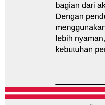
bagian dari ak
Dengan pende
menggunakan p
lebih nyaman,
kebutuhan pe
___________