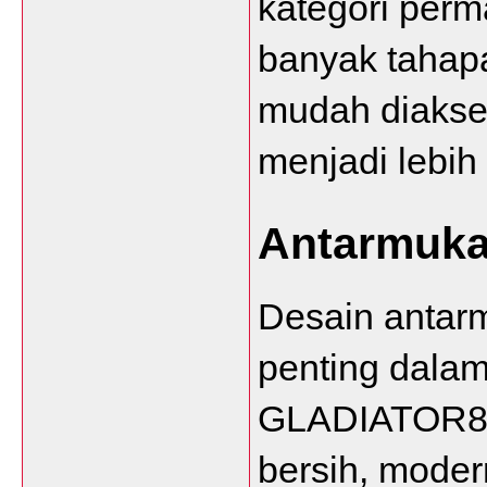
kategori perma
banyak tahap
mudah diakse
menjadi lebih 
Antarmuka
Desain antarm
penting dalam 
GLADIATOR88 
bersih, moder