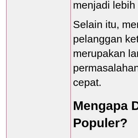
menjadi lebih
Selain itu, m
pelanggan ket
merupakan lan
permasalahan 
cepat.
Mengapa D
Populer?