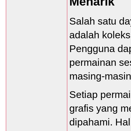
Menarik
Salah satu d
adalah koleks
Pengguna dapa
permainan ses
masing-masin
Setiap permai
grafis yang m
dipahami. Hal