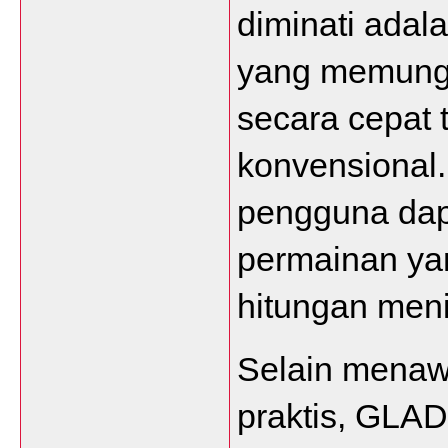
diminati adal
yang memungk
secara cepat t
konvensional.
pengguna dap
permainan yan
hitungan meni
Selain menawa
praktis, GLAD