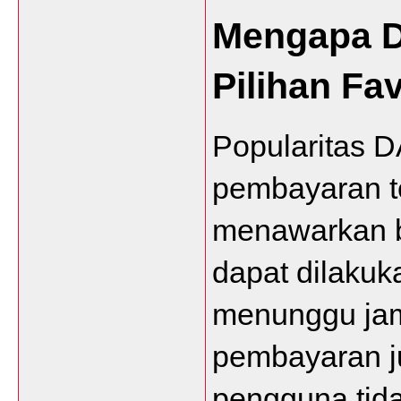
Mengapa D
Pilihan Fav
Popularitas 
pembayaran t
menawarkan b
dapat dilakuk
menunggu jam
pembayaran ju
pengguna tida