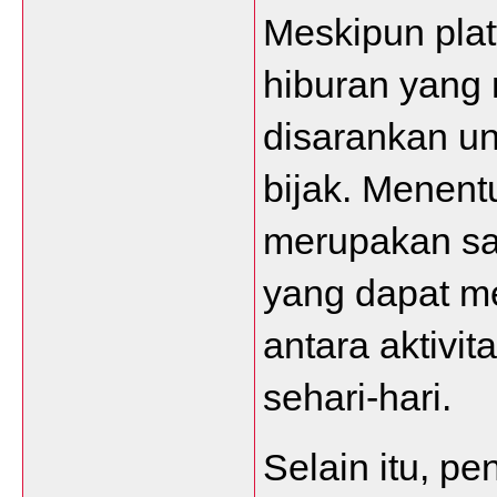
Meskipun pla
hiburan yang 
disarankan u
bijak. Menent
merupakan sal
yang dapat m
antara aktivi
sehari-hari.
Selain itu, p