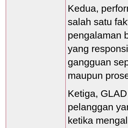
Kedua, perfor
salah satu fa
pengalaman b
yang respons
gangguan sepe
maupun proses
Ketiga, GLAD
pelanggan ya
ketika mengal