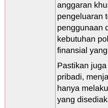
anggaran khus
pengeluaran t
penggunaan da
kebutuhan po
finansial yang
Pastikan juga
pribadi, menja
hanya melakuk
yang disediak