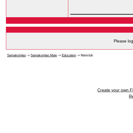
___________
Please log
Samakomlao
->
Samakomlao Main
->
Education
->
Manclub
Create your own 
R