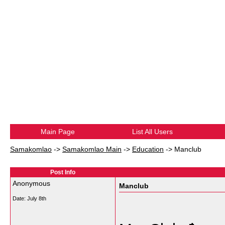
Main Page
List All Users
Samakomlao
->
Samakomlao Main
->
Education
->
Manclub
Post Info
Anonymous
Manclub
Date:
July 8th