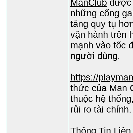
ManClub
được g
những cổng ga
tảng quy tụ hơn
vận hành trên h
mạnh vào tốc độ
người dùng.
https://playman
thức của Man C
thuộc hệ thống
rủi ro tài chính.
Thông Tin Liên