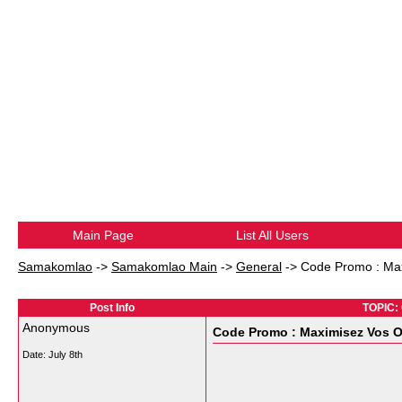
Main Page
List All Users
Samakomlao
->
Samakomlao Main
->
General
->
Code Promo : Maxi
Post Info
TOPIC: 
Anonymous
Code Promo : Maximisez Vos Op
Date:
July 8th