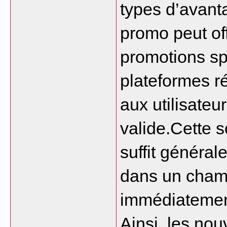
types d’avanta
promo peut off
promotions spé
plateformes ré
aux utilisateu
valide.Cette so
suffit général
dans un champ
immédiatemen
Ainsi, les no