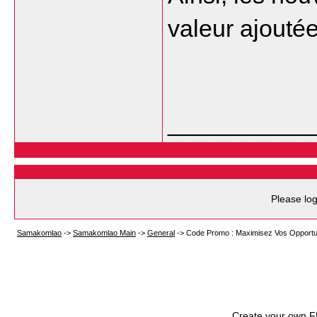
valeur ajoutée
___________
Please log
Samakomlao
->
Samakomlao Main
->
General
->
Code Promo : Maximisez Vos Opportuni
Create your own 