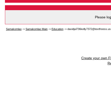
Please log
Samakomlao
->
Samakomlao Main
->
Education
->
davidjul736kelly7372@textfreess.us
Create your own 
R