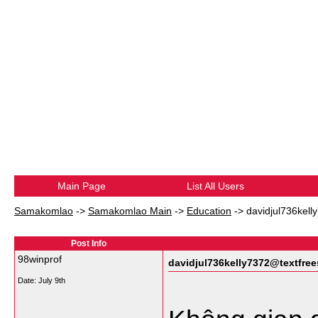
Main Page
List All Users
Samakomlao
->
Samakomlao Main
->
Education
->
davidjul736kell
Post Info
98winprof
davidjul736kelly7372@textfree
Date:
July 9th