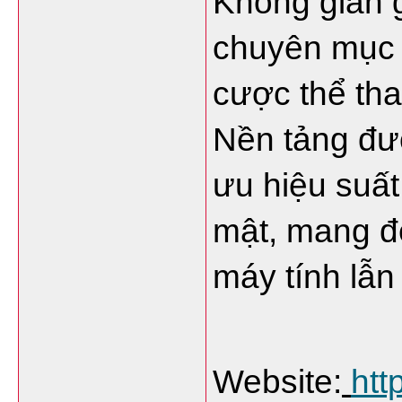
Không gian gi
chuyên mục n
cược thể tha
Nền tảng đượ
ưu hiệu suất
mật, mang đế
máy tính lẫn 
Website:
htt