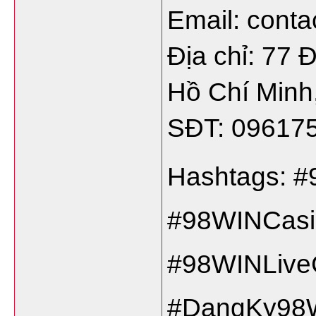
Email: cont
Địa chỉ: 77
Hồ Chí Minh
SĐT: 09617
Hashtags: 
#98WINCasi
#98WINLive
#DangKy98