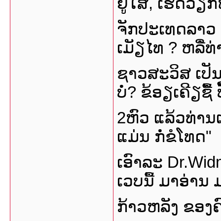
ຢູ່ໃສ, ເຮັດວຽກຫ
ຈັກປະເທດລາວ ຫລື
ເມັຽໄທ ? ຫລືໍ
ຊາວສະວິສ ເປັ
ບໍ່? ຂ້ອຽເຄີຽຊື
2ຫົວ ແລ້ວທ່ານແ
ແມ່ນ ກໍ່ຂໍໂທດ"
ເອົາລະ Dr.Wid
ເວບນື້ ມາອ່າ
ກ້າວຫລັງ ຂອງ