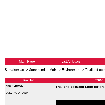
Main Page
List All Users
Samakomlao
->
Samakomlao Main
->
Environment
->
Thailand acc
Post Info
TOPIC: 
Anonymous
Thailand accused Laos for bre
Date:
Feb 24, 2010