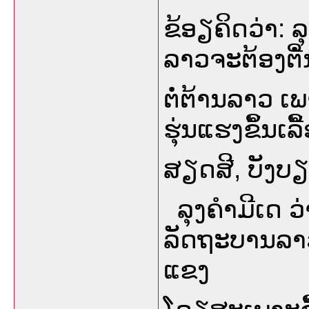
ຂ້ອຽຄິດວ່າ: ລ
ລາວຈະຕ້ອງຕີໍ
ຕໍ່ຕ້ານລາວ ເ
ຮຸ່ນແຮງຂິໍ້ນເ
ສຽດສີ, ບັງບ
ລຸງຄໍາມີເດ ວ່
ລັດຖະບານລາວຍັ
ແຂງ