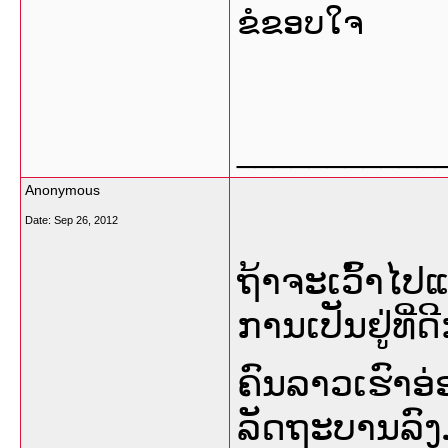
ຂໍຂອບໃຈ
___________
Anonymous
Date:
Sep 26, 2012
ຖ້າຈະເວົ້າໄປ
ການເປັນຢູ່ທີ່ດີ
ຄົນລາວເຮົາອ່
ລັດຖະບານລົງມ