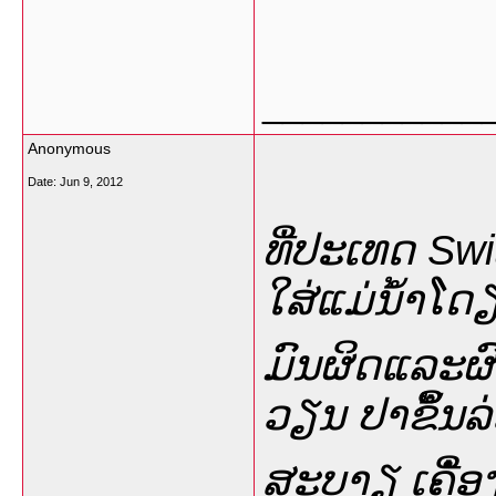
___________
Anonymous
Date:
Jun 9, 2012
ທື່ປະເທດ Swi
ໃສ່ແມ່ນໍ້າໂດຽບ
ມົນຜິດແລະຜົ
ວຽນ ປາຂຶໍ້ນລ
ສະບາຽ ເຄືໍ່ອງປັ