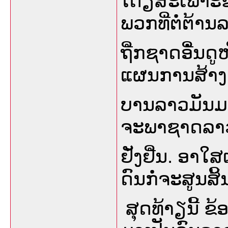
ໂດຽສະເພາະຂິໍ
ພວກທີ່ຕໍ່ຕ້າ
ຖີໍກຊາດອີໍ່ນດ
ແຜນການສ້າງເ
ບານລາວມັນມາຖ
ຈະພາຊາດລາວໄດ
ຢັ່ງຢີໍນ. ອາໃສ
ດົນກໍ່ຈະສູນສິ
ສຸດທ້າຽນີ້ ຂ