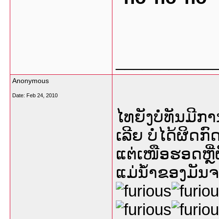
___________
Anonymous
Date:
Feb 24, 2010
ໄທຍັງບໍ່ທັນມີກ
ເລີຍ ບໍ່ໄດ້ຜິດ
ແຕ່ເໜືອຮອດຫຼີ່ຜ
ແມ່ນ້ຳຂອງມັນຈະ