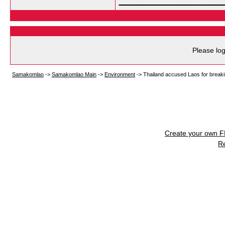
Please log
Samakomlao
->
Samakomlao Main
->
Environment
->
Thailand accused Laos for breaki
Create your own 
R