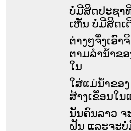
ບໍ່ມີສິດປະຊ
ເຫັນ ບໍ່ມີສິດ
ຕ່າງໆຈິໍ່ງເອົາ
ຕາມລໍານໍ້າຂອ
ໃນ
ໃສ່ແມ່ນໍ້າຂອງ
ສ້າງເຂີໍ່ອນໃ
ນັ້ນຄົນລາວ 
ຝັນ ແລະຈະບໍ