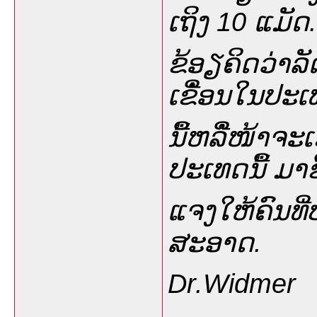
ເຖິງ 10 ແມັດ.
ຂ້ອຽຄິດວ່າ
ເຂືໍ່ອນໃນປະ
ນື້ຫລືໍໜ້າຈະ
ປະເທດນື້ ມາຊີ
ແຈງໃຫ້ຄົນທີ່ບ
ສະອາດ.
Dr.Widmer