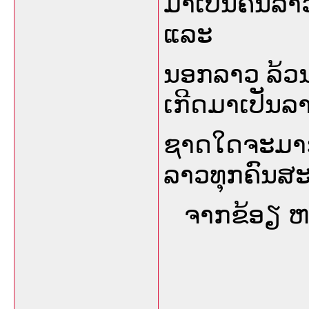
ມາເປັນຄົນລາວ
ແລະ
ນອກລາວ ລ້ວນແ
ເກີດມາເປັນລາວ
ຊາດໃດຈະມາຮັ
ລາວທຸກຄົນສະ
ຈາກຂ້ອຽ ຫລ
___________