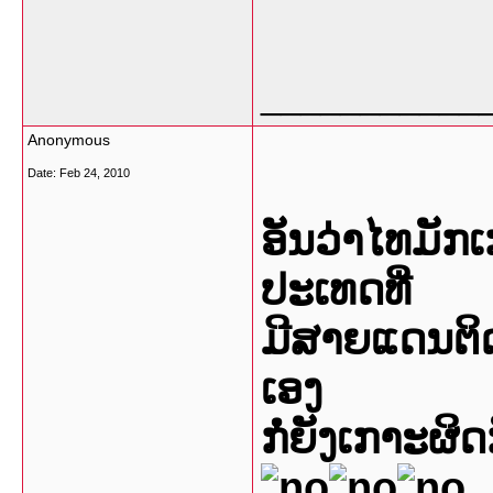
___________
Anonymous
Date:
Feb 24, 2010
ອັນວ່າໄທມັກ
ປະເທດທີ່
ມີສາຍແດນຕິ
ເອງ
ກໍ່ຍັງເກາະຜິ