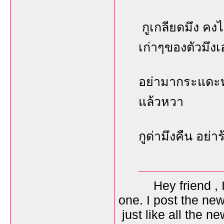
กูเกลียดมึง คง
เก่าๆของตัวมึงเ
อย่ามากระแดะทำต
แล้วหวา
กูด่ามึงคืน อย่าร
Hey friend , I am
one. I post the ne
just like all the n