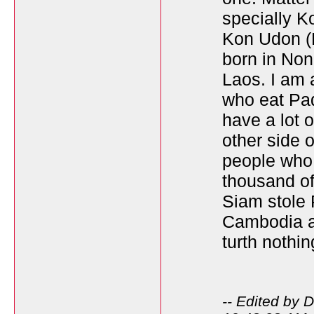
specially K
Kon Udon (K
born in Non
Laos. I am 
who eat Pada
have a lot 
other side 
people who 
thousand of 
Siam stole 
Cambodia an
turth nothi
-- Edited by 