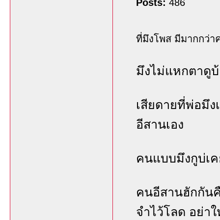
Posts:
486
ที่มึงโพส มีมากกว่าคร
มึงไม่แหกตาดูบ้
เสียดายที่พ่อมึ
อีสานเอง
คนแบบมึงกูบ่เค
คนอีสานฮักกันคื
จำไว้โลด อย่าให