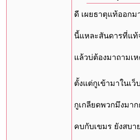
ดี เผยธาตุแท้ออกม
นี้แหละสันดารที่แท้
แล้วบ่ต้องมาถามเหตุ
ตั้งแต่กูเข้ามาในเว็บ
กูเกลียดพวกมึงมาก
คบกับเขมร ยังสบา