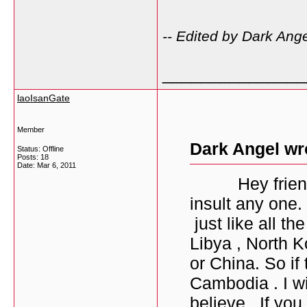
-- Edited by Dark An
_______________
laoIsanGate
Member
Dark Angel wr
Status: Offline
Posts: 18
Date:
Mar 6, 2011
Hey friend , 
insult any one.
just like all t
Libya , North 
or China. So if
Cambodia . I w
believe . If yo