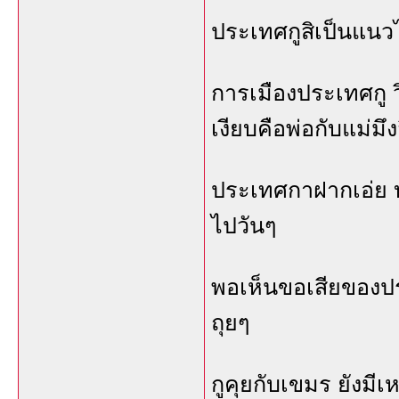
ประเทศกูสิเป็นแนวได
การเมืองประเทศกู 
เงียบคือพ่อกับแม่มึง
ประเทศกาฝากเอ่ย บ
ไปวันๆ
พอเห็นขอเสียของปร
ถุยๆ
กูคุยกับเขมร ยังมี