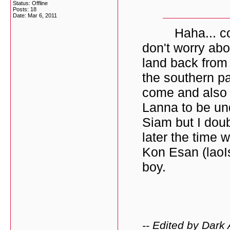
Status: Offline
Posts: 18
Date:
Mar 6, 2011
Haha... could
don't worry ab
land back from
the southern par
come and also 
Lanna to be un
Siam but I doub
later the time w
Kon Esan (laoI
boy.
-- Edited by Dar