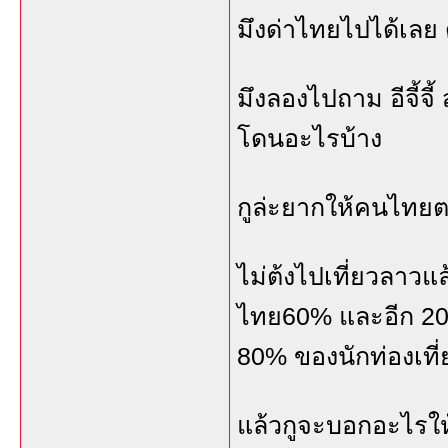
มึงด่าไทยไปได้เลย
มึงลองไปถาม อีจี้จี
โดนอะไรบ้าง
กูล่ะยากให้คนไทยตา
ไม่ต้งไปเที่ยวลาวแล
ไทย60% และอีก 20%
80% ของนักท่องเที
แล้วกูจะบอกอะไรให