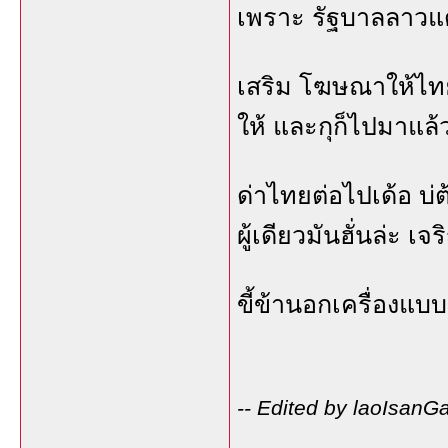
เพราะ รัฐบาลลาวแ
เสริม โฆษณาให้ไทย
ให้ และกุก็ไปมาแล้
ด่าไทยต่อไปเด้อ บ่ต
ผู้เดียวมันฮั่นล่ะ เจ
ขี้ข้านอกเครื่องแบ
-- Edited by laoIsanG