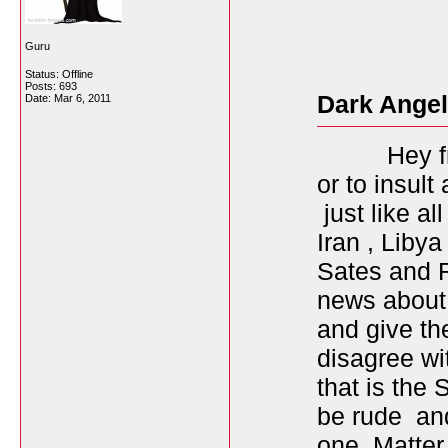
Guru
Status: Offline
Posts: 693
Dark Angel
Date:
Mar 6, 2011
Hey friend
or to insult
just like a
Iran , Liby
Sates and R
news about 
and give th
disagree wi
that is the
be rude and
one. Matter 