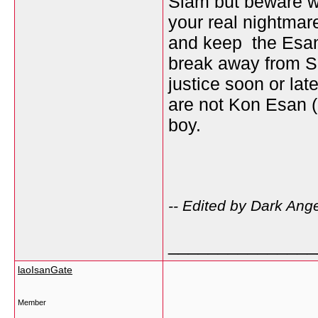
Siam but beware wi
your real nightmare
and keep the Esan 
break away from Si
justice soon or late
are not Kon Esan (
boy.
-- Edited by Dark An
_______________
laoIsanGate
Member