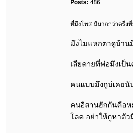
Posts:
486
ที่มึงโพส มีมากกว่าครึ่งที
มึงไม่แหกตาดูบ้านม
เสียดายที่พ่อมึงเป
คนแบบมึงกูบ่เคยนับ
คนอีสานฮักกันคือหยั
โลด อย่าให้กูหาตัวม