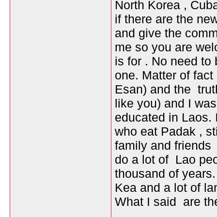
North Korea , Cub
if there are the ne
and give the comme
me so you are wel
is for . No need t
one. Matter of fact
Esan) and the trut
like you) and I wa
educated in Laos. 
who eat Padak , sti
family and friends
do a lot of Lao pe
thousand of years. 
Kea and a lot of l
What I said are th