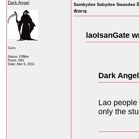
Dark Angel
Sambydee Sabydee Swasdee มิตรภ
ทักทาย
laoIsanGate w
Guru
Status: Offline
Posts: 693
Date:
Mar 6, 2011
Dark Angel
Lao people 
only the stu