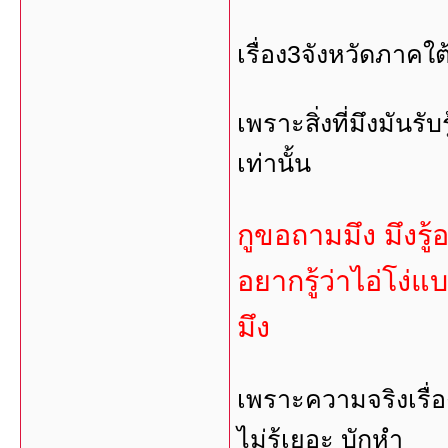
เรื่อง3จังหวัดภาคใ
เพราะสิ่งที่มึงมันรั
เท่านั้น
กูขอถามมึง มึงรู้
อยากรู้ว่าไอ่โง่
มึง
เพราะความจริงเรื่อ
ไม่รู้เยอะ บักหำ