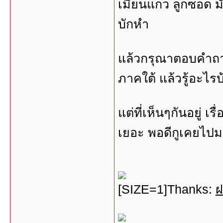
เมี่ยนแกว ลูกซอด ม
บักหำ
แล้วกรุณาตอบคำถามก
ภาคใต้ แล้วรู้อะไรบ้
แต่ที่เห็นๆกันอยู่ เ
เยอะ พอดีกูเคยไป
[SIZE=1]Thanks:
ฝ