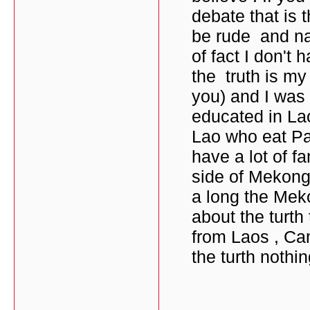
debate that is 
be rude and na
of fact I don't
the truth is my
you) and I was
educated in Lao
Lao who eat Pad
have a lot of f
side of Mekong 
a long the Meko
about the turth
from Laos , Ca
the turth nothi