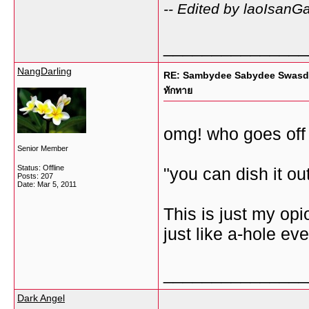
-- Edited by laoIsanG
_______________
NangDarling
RE: Sambydee Sabydee Swasdee ม
ทักทาย
omg! who goes off 
Senior Member
Status: Offline
"you can dish it out
Posts: 207
Date:
Mar 5, 2011
This is just my op
just like a-hole ev
_______________
Dark Angel