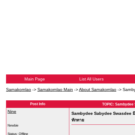
Main Page
List All Users
Samakomlao
->
Samakomlao Main
->
About Samakomlao
->
Samby
Post Info
TOPIC: Sambydee Sa
Nine
Sambydee Sabydee Swasdee มิตรภ
ทักทาย
Newbie
Status: Offline