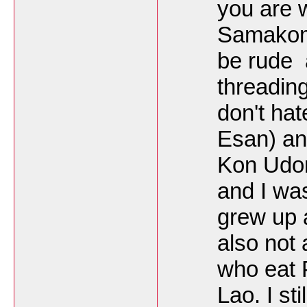
you are 
Samakoml
be rude 
threading
don't hat
Esan) and
Kon Udon
and I wa
grew up 
also not
who eat 
Lao. I sti