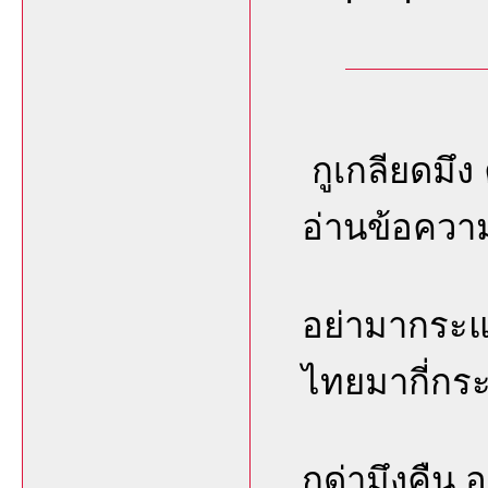
กูเกลียดมึง
อ่านข้อความ
อย่ามากระแด
ไทยมากี่กระ
กูด่ามึงคืน อ