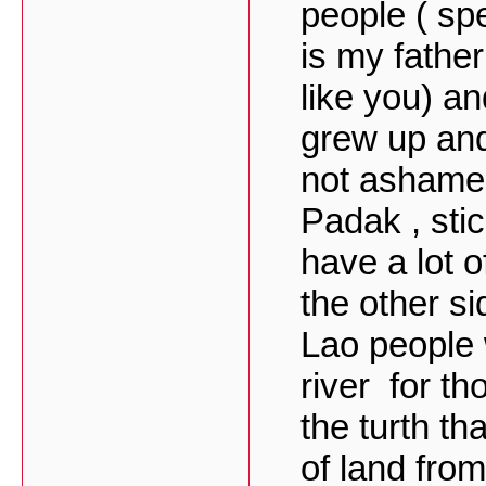
people ( sp
is my fathe
like you) a
grew up and
not ashame 
Padak , stic
have a lot 
the other si
Lao people 
river for th
the turth th
of land fro