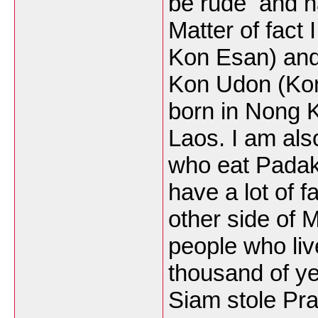
be rude and n
Matter of fact 
Kon Esan) and 
Kon Udon (Kon
born in Nong K
Laos. I am als
who eat Padak ,
have a lot of 
other side of 
people who liv
thousand of yea
Siam stole Pra