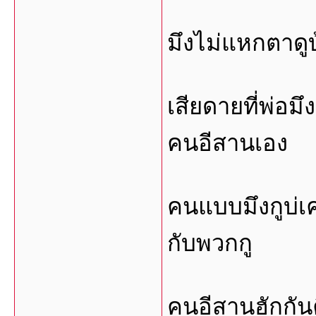
มึงไม่แหกตาดูบ
เสียดายที่พ่อม
คนอีสานเอง
คนแบบมึงกูบ่เ
กับพวกกู
คนอีสานฮักกันค