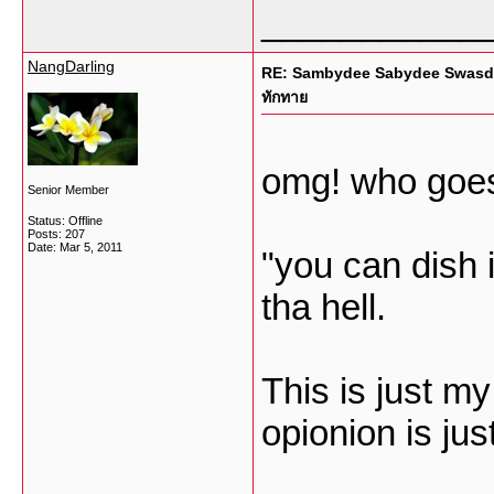
___________
NangDarling
RE: Sambydee Sabydee Swasdee ม
ทักทาย
omg! who goes 
Senior Member
Status: Offline
Posts: 207
Date:
Mar 5, 2011
"you can dish i
tha hell.
This is just m
opionion is jus