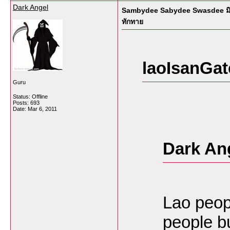
Dark Angel
Sambydee Sabydee Swasdee มิตรภ
ทักทาย
laoIsanGat
Guru
Status: Offline
Posts: 693
Date:
Mar 6, 2011
Dark An
Lao peop
people bu