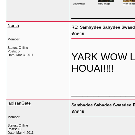
View image
View image
View imag
___________
Narith
RE: Sambydee Sabydee Swasdee ม
ทักทาย
Member
Status: Offline
Posts: 5
YARK WOW L
Date:
Mar 3, 2011
HOUAI!!!!
___________
laoIsanGate
Sambydee Sabydee Swasdee มิตรภ
ทักทาย
Member
Status: Offline
Posts: 18
Date:
Mar 4, 2011