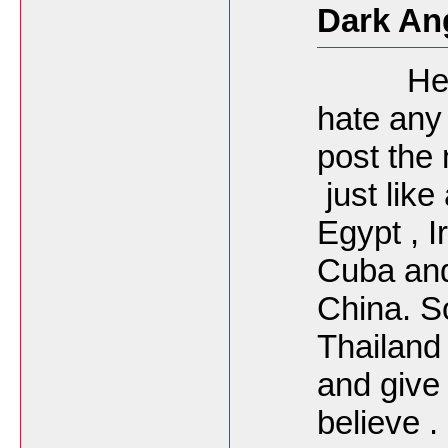
Dark An
Hey fri
hate any 
post the
just like
Egypt , I
Cuba and
China. So
Thailand 
and give
believe .