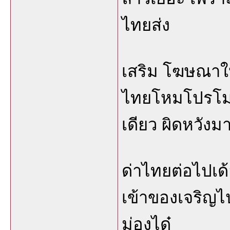
ไทยส่ง
เสริม โฆษณาให้
ไทยโหมโปรโมต
เดียว ผิดหวังม
ด่าไทยต่อไปเด้อ
เข้าของเจริญไปผ
ม่องได๋