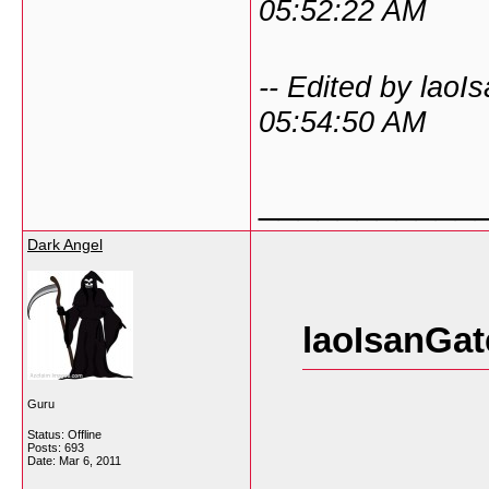
05:52:22 AM
-- Edited by lao
05:54:50 AM
___________
Dark Angel
laoIsanGat
Guru
Status: Offline
Posts: 693
Date:
Mar 6, 2011