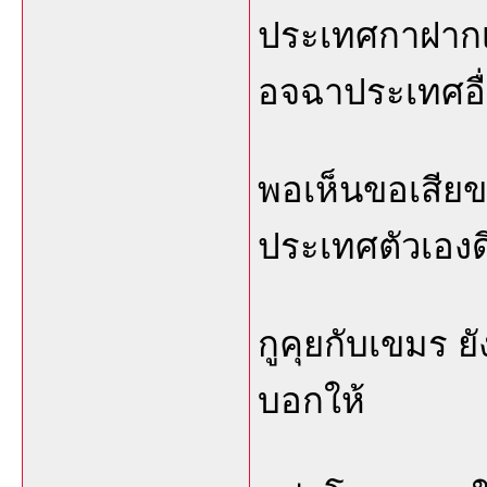
ประเทศกาฝากเอ
อจฉาประเทศอื
พอเห็นขอเสียข
ประเทศตัวเองดี
กูคุยกับเขมร ย
บอกให้