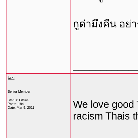
กูด่ามึงคืน อย่า
___________
taxi
Senior Member
Status: Offline
We love good T
Posts: 194
Date:
Mar 5, 2011
racism Thais t