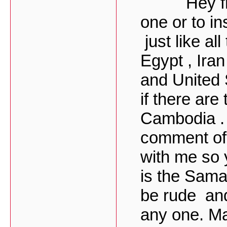
Hey friend
one or to in
just like al
Egypt , Iran
and United 
if there ar
Cambodia . I
comment of 
with me so 
is the Sama
be rude and
any one. Mat