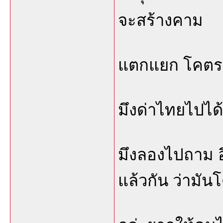
จะสร้างคาม
แตกแยก โคตร
มึงด่าไทยไปได
มึงลองไปถาม อีจ
แล้วกัน ว่ามั