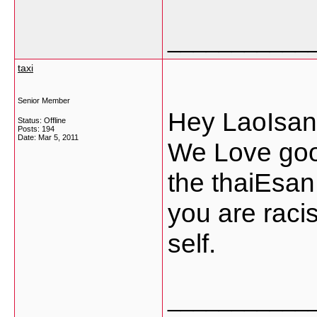
___________
taxi
Senior Member
Hey LaoIsang
Status: Offline
Posts: 194
Date:
Mar 5, 2011
We Love good
the thaiEsan
you are raci
self.
___________