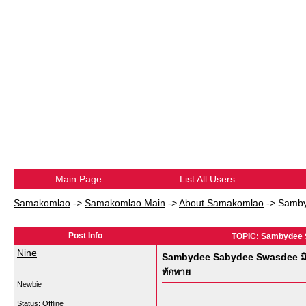
Main Page
List All Users
Samakomlao
->
Samakomlao Main
->
About Samakomlao
->
Samby
Post Info
TOPIC: Sambydee Sa
Nine
Sambydee Sabydee Swasdee มิตรภ
ทักทาย
Newbie
Status: Offline