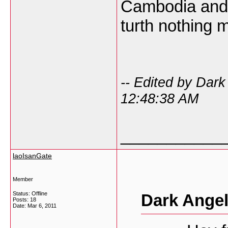
Cambodia and 
turth nothing 
-- Edited by Dar
12:48:38 AM
___________
laoIsanGate
Member
Status: Offline
Dark Angel
Posts: 18
Date:
Mar 6, 2011