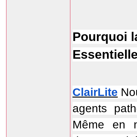
Pourquoi l
Essentiell
ClairLite
 No
agents path
Même en ne