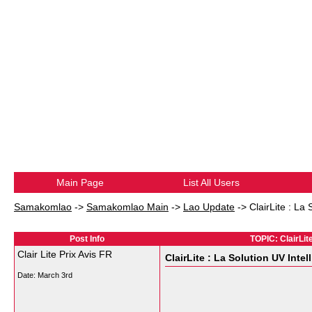
Main Page
List All Users
Samakomlao
->
Samakomlao Main
->
Lao Update
->
ClairLite : La
Post Info
TOPIC: ClairLit
Clair Lite Prix Avis FR
ClairLite : La Solution UV Inte
Date:
March 3rd