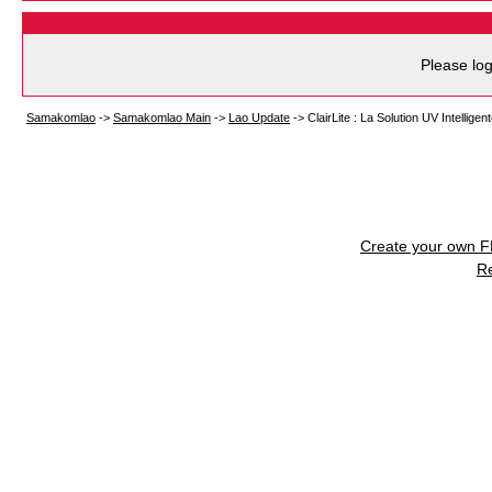
Please log
Samakomlao
->
Samakomlao Main
->
Lao Update
->
ClairLite : La Solution UV Intellig
Create your own 
R