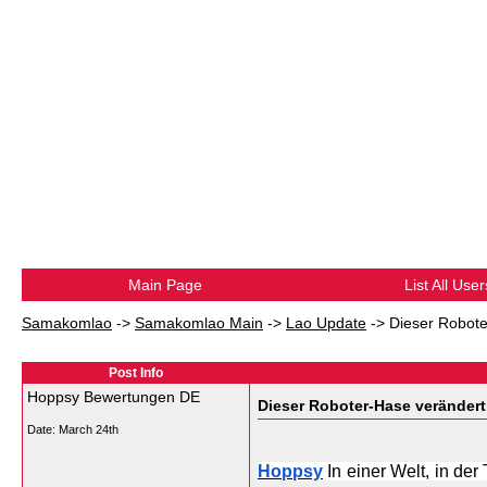
Main Page
List All User
Samakomlao
->
Samakomlao Main
->
Lao Update
->
Dieser Robote
Post Info
Hoppsy Bewertungen DE
Dieser Roboter-Hase verändert
Date:
March 24th
Hoppsy
 In einer Welt, in de