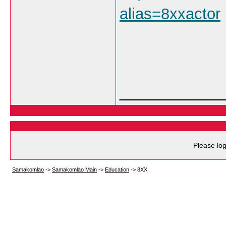
alias=8xxactor
___________
Please log
Samakomlao
->
Samakomlao Main
->
Education
->
8XX