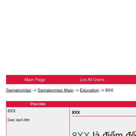
Main Page
List All Users
Samakomlao
->
Samakomlao Main
->
Education
->
8XX
Post Info
8XX
8XX
Date:
April 28th
8XX
 là điểm đ