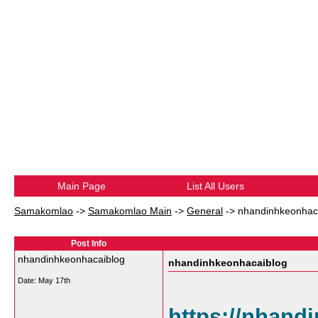
Main Page
List All Users
Samakomlao
->
Samakomlao Main
->
General
->
nhandinhkeonhac
Post Info
nhandinhkeonhacaiblog
nhandinhkeonhacaiblog
Date:
May 17th
https://nhand