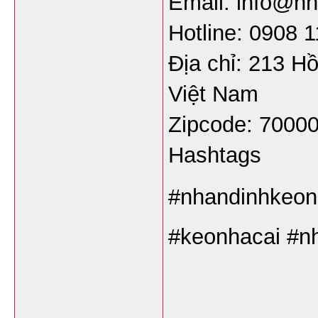
Email: info@nh
Hotline: 0908 
Địa chỉ: 213 H
Việt Nam
Zipcode: 7000
Hashtags
#nhandinhkeonh
#keonhacai #n