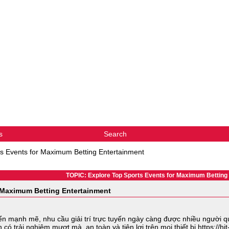
s
Search
ts Events for Maximum Betting Entertainment
TOPIC: Explore Top Sports Events for Maximum Betting
 Maximum Betting Entertainment
iển mạnh mẽ, nhu cầu giải trí trực tuyến ngày càng được nhiều người 
ó trải nghiệm mượt mà, an toàn và tiện lợi trên mọi thiết bị.
https://hit