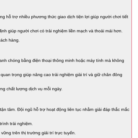
g hỗ trợ nhiều phương thức giao dịch tiện lợi giúp người chơi tiết
định giúp người chơi có trải nghiệm liền mạch và thoải mái hơn.
khách hàng.
 nhanh chóng bằng điện thoại thông minh hoặc máy tính mà không
quan trọng giúp nâng cao trải nghiệm giải trí và giữ chân đông
ng chất lượng dịch vụ mỗi ngày.
tận tâm. Đội ngũ hỗ trợ hoạt động liên tục nhằm giải đáp thắc mắc
rình trải nghiệm.
ững trên thị trường giải trí trực tuyến.