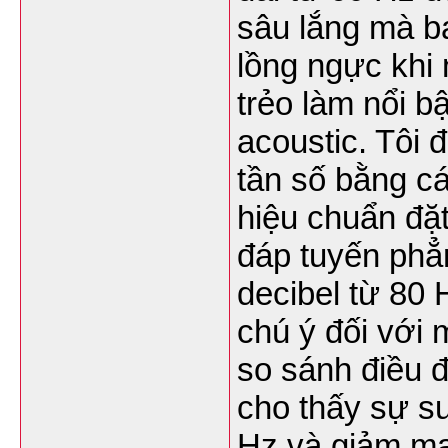
sâu lắng mà b
lồng ngực khi
trẻo làm nổi b
acoustic. Tôi 
tần số bằng c
hiệu chuẩn đặ
đáp tuyến phẳ
decibel từ 80 
chú ý đối với 
so sánh điều đ
cho thấy sự s
Hz và giảm mạ