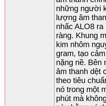
những người k
lượng âm thanh
nhấc ALO8 ra k
ràng. Khung m
kim nhôm nguy
gram, tạo cảm
nặng nề. Bên 
âm thanh dệt 
theo tiêu chuẩ
nó trong một m
phút mà không 