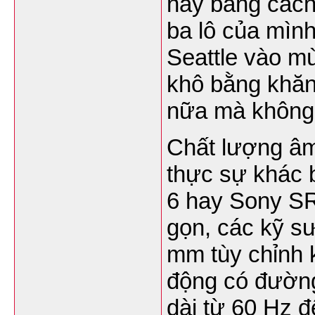
này bằng cách
ba lô của mình
Seattle vào m
khô bằng khăn
nữa mà không 
Chất lượng âm
thực sự khác b
6 hay Sony SR
gọn, các kỹ sư
mm tùy chỉnh k
động có đường
dài từ 60 Hz 