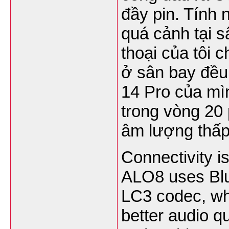
đầy pin. Tính 
quá cảnh tại s
thoại của tôi 
ở sân bay đều 
14 Pro của mì
trong vòng 20 
âm lượng thấp
Connectivity i
ALO8 uses Blue
LC3 codec, whi
better audio q