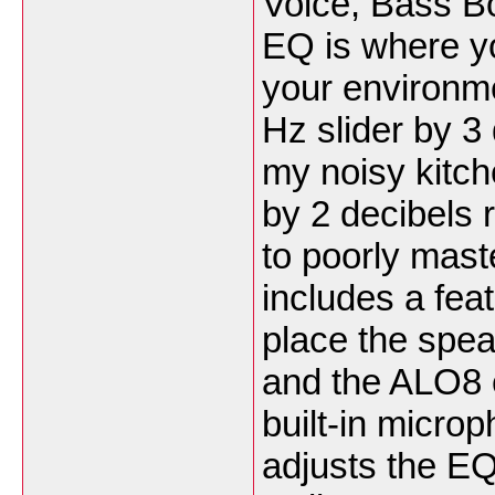
Voice, Bass B
EQ is where yo
your environme
Hz slider by 3 
my noisy kitche
by 2 decibels
to poorly mast
includes a feat
place the spea
and the ALO8 e
built-in micro
adjusts the EQ