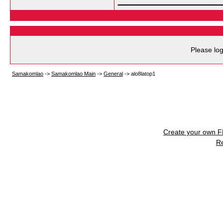
Please log
Samakomlao
->
Samakomlao Main
->
General
->
alo8latop1
Create your own 
R