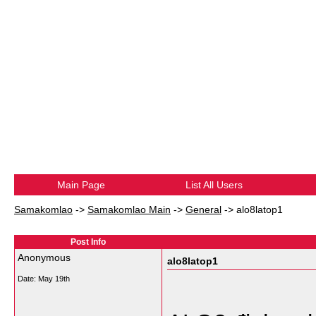
Main Page
List All Users
Samakomlao
->
Samakomlao Main
->
General
->
alo8latop1
Post Info
Anonymous
alo8latop1
Date:
May 19th