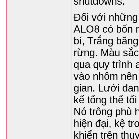
shutdowns.
Đối với những
ALO8 có bốn m
bí, Trắng băng
rừng. Màu sắc
qua quy trình
vào nhôm nên 
gian. Lưới đan
kế tổng thể tố
Nó trông phù h
hiện đại, kệ t
khiển trên th