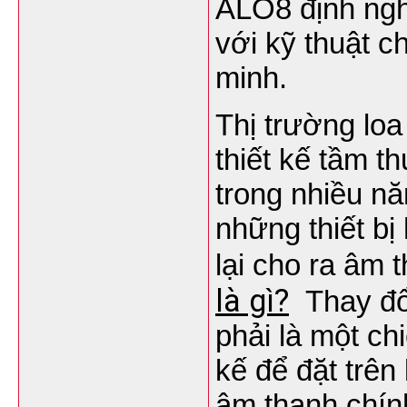
ALO8 định nghĩ
với kỹ thuật c
minh.
Thị trường loa
thiết kế tầm 
trong nhiều n
những thiết b
lại cho ra âm
là gì?
Thay đổi
phải là một ch
kế để đặt trên
âm thanh chín