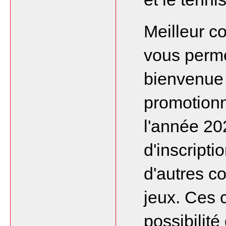
Meilleur c
vous perme
bienvenue 
promotionne
l'année 20
d'inscripti
d'autres co
jeux. Ces c
possibilité