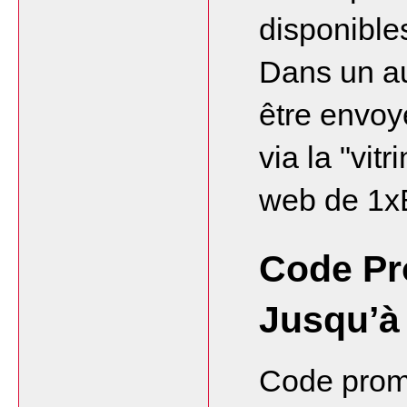
disponibles
Dans un au
être envoy
via la "vit
web de 1x
Code Pr
Jusqu’à 
Code prom