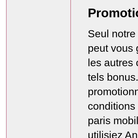
Promoti
Seul notr
peut vous 
les autres 
tels bonus
promotionne
conditions 
paris mobi
utilisiez A