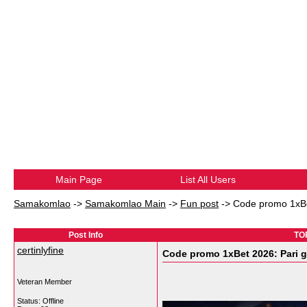
Main Page
List All Users
Samakomlao
->
Samakomlao Main
->
Fun post
->
Code promo 1xBet
Post Info
TOP
certinlyfine
Code promo 1xBet 2026: Pari g
Veteran Member
Status: Offline