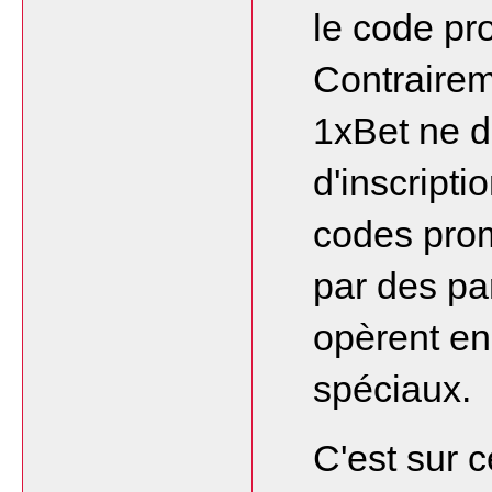
le code pr
Contrairem
1xBet ne d
d'inscript
codes promo
par des pa
opèrent en
spéciaux.
C'est sur c