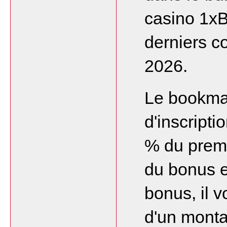
casino 1xB
derniers c
2026.
Le bookmak
d'inscripti
% du prem
du bonus e
bonus, il v
d'un monta