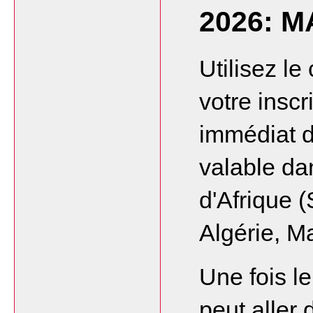
2026: M
Utilisez l
votre inscr
immédiat d
valable da
d'Afrique (
Algérie, Ma
Une fois l
peut aller 