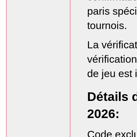
paris spéci
tournois.
La vérifica
vérificatio
de jeu est
Détails 
2026:
Code exclu