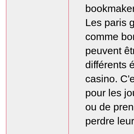
bookmaker 
Les paris g
comme bonu
peuvent êtr
différents 
casino. C'e
pour les j
ou de pren
perdre leur