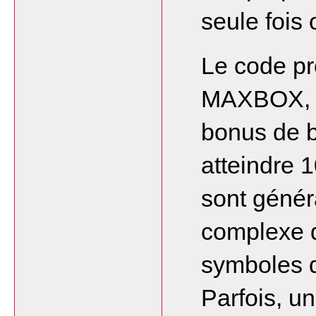
seule fois 
Le code pr
MAXBOX, et
bonus de b
atteindre 
sont géné
complexe de
symboles d
Parfois, u