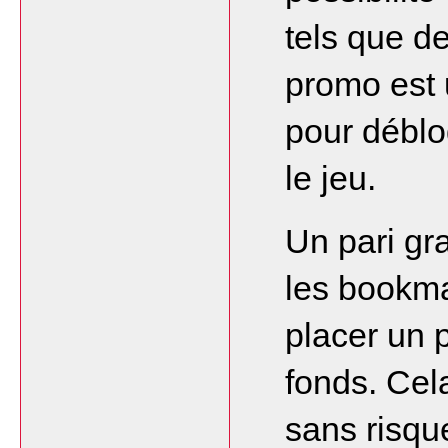
tels que de
promo est 
pour déblo
le jeu.
Un pari gra
les bookma
placer un p
fonds. Cela
sans risque