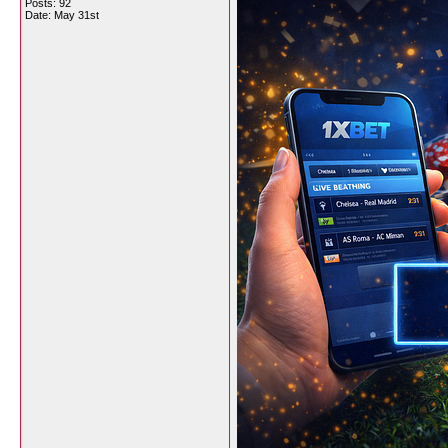
Posts: 92
Date:
May 31st