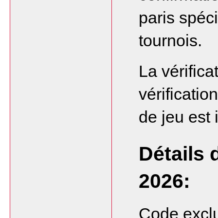
paris spéci
tournois.
La vérifica
vérificatio
de jeu est
Détails 
2026:
Code exclu