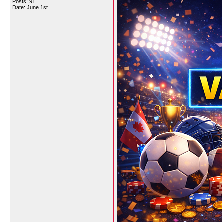
Posts: 91
Date:
June 1st