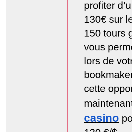
profiter d’
130€ sur le
150 tours 
vous perme
lors de votr
bookmaker
cette oppor
maintenant
casino
 po