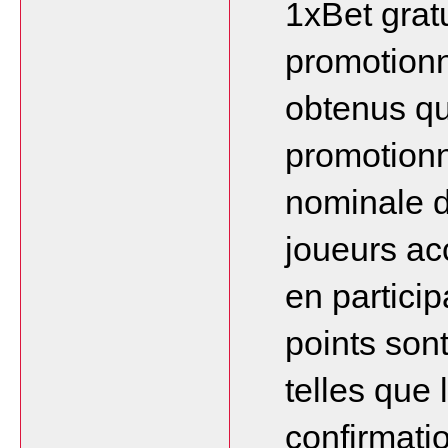
1xBet gratu
promotionn
obtenus qu
promotionn
nominale d
joueurs ac
en particip
points sont
telles que 
confirmati