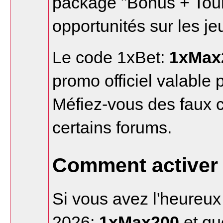
package "Bonus + Tours 
opportunités sur les j
Le code 1xBet: 
1xMax
promo officiel valable 
Méfiez-vous des faux c
certains forums.
Comment activer 
Si vous avez l'heureux
2026: 
1xMax200
 et q