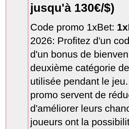
jusqu'à 130€/$)
Code promo 1xBet: 
1x
2026: Profitez d'un cod
d'un bonus de bienven
deuxième catégorie de
utilisée pendant le jeu
promo servent de réduc
d'améliorer leurs chanc
joueurs ont la possibi