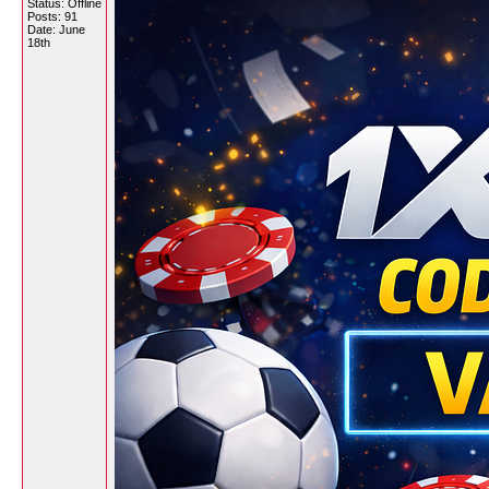
Status: Offline
Posts: 91
Date:
June
18th