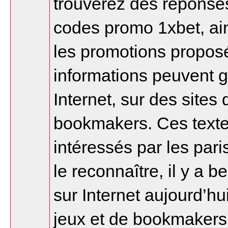
trouverez des réponses
codes promo 1xbet, ains
les promotions propos
informations peuvent g
Internet, sur des sites q
bookmakers. Ces textes 
intéressés par les paris 
le reconnaître, il y a 
sur Internet aujourd’hu
jeux et de bookmakers