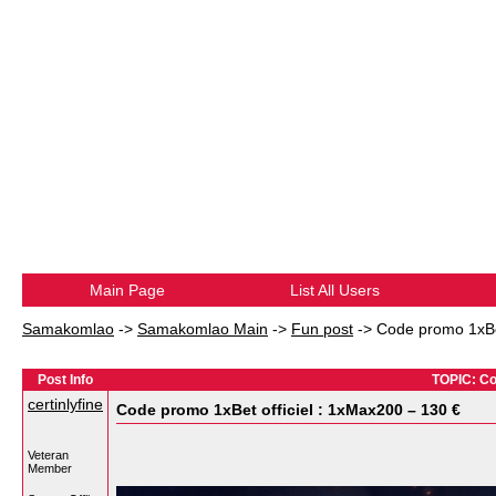
Main Page
List All Users
Samakomlao
->
Samakomlao Main
->
Fun post
->
Code promo 1xBet
Post Info
TOPIC: Co
certinlyfine
Code promo 1xBet officiel : 1xMax200 – 130 €
Veteran
Member