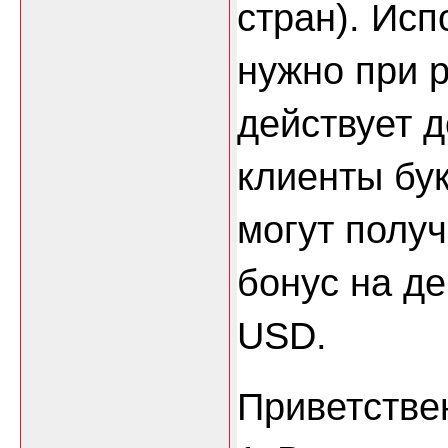
стран). Исп
нужно при р
действует д
клиенты бук
могут полу
бонус на де
USD.
Приветстве