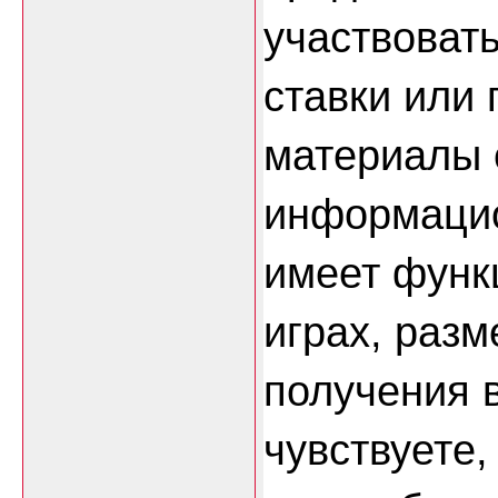
участвовать
ставки или 
материалы с
информацио
имеет функц
играх, разм
получения 
чувствуете, 