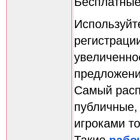
Бесплатные 
Используйте
регистрации
увеличенно
предложение
Самый расп
публичные, 
игроками то
Такие 
рабо