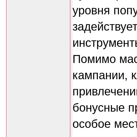
уровня попу
задействуе
инструменты
Помимо мас
кампании, к
привлечении
бонусные п
особое мес