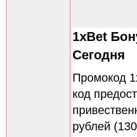
1xBet Бон
Сегодня
Промокод 1x
код предост
привествен
рублей (130