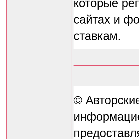
которые рег
сайтах и ф
ставкам.
© Авторские
информацио
предоставл