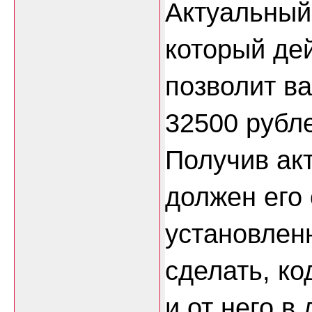
Актуальный 
который дей
позволит ва
32500 рубле
Получив акт
должен его 
установленн
сделать, ко
и от него в