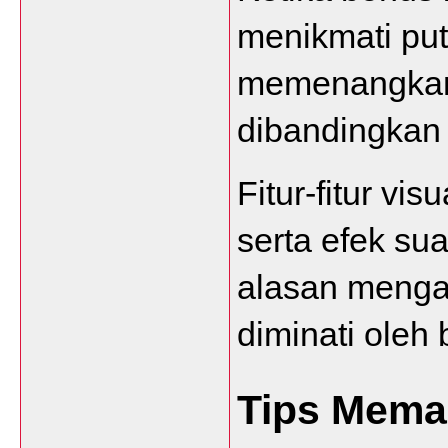
menikmati pu
memenangkan 
dibandingkan 
Fitur-fitur vi
serta efek su
alasan menga
diminati oleh
Tips Mema