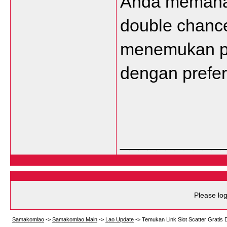
Anda memahami
double chanc
menemukan pe
dengan prefer
___________
Please log
Samakomlao
->
Samakomlao Main
->
Lao Update
->
Temukan Link Slot Scatter Gratis