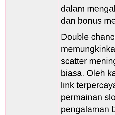
dalam mengakti
dan bonus men
Double chance
memungkinkan
scatter menin
biasa. Oleh k
link terperca
permainan slot
pengalaman be