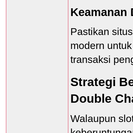
Keamanan D
Pastikan sit
modern untuk 
transaksi pen
Strategi Be
Double Ch
Walaupun slo
keberuntungan