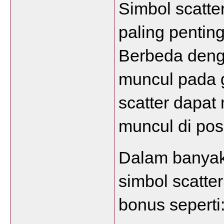
Simbol scatte
paling pentin
Berbeda denga
muncul pada g
scatter dapat
muncul di pos
Dalam banyak 
simbol scatter
bonus seperti