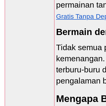
permainan ta
Gratis Tanpa De
Bermain de
Tidak semua 
kemenangan. B
terburu-buru
pengalaman b
Mengapa B