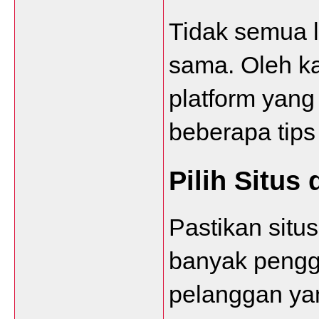
Tidak semua li
sama. Oleh ka
platform yang
beberapa tips
Pilih Situs
Pastikan situs 
banyak pengg
pelanggan yan