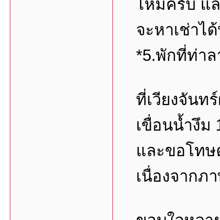
ไหมครับ แล้
จะหาเช่าได้
*5.พักที่ท่า
ที่เวียงจันท
เขื่อนน้ำงึม
และขอโทษด้
เนื่องจากภา