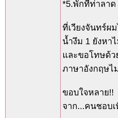
*5.พักที่ท่าลาด
ที่เวียงจันทร์ผ
น้ำงึม 1 ยังหาไ
และขอโทษด้วยท
ภาษาอังกฤษไม่
ขอบใจหลาย!!
จาก...คนชอบเท