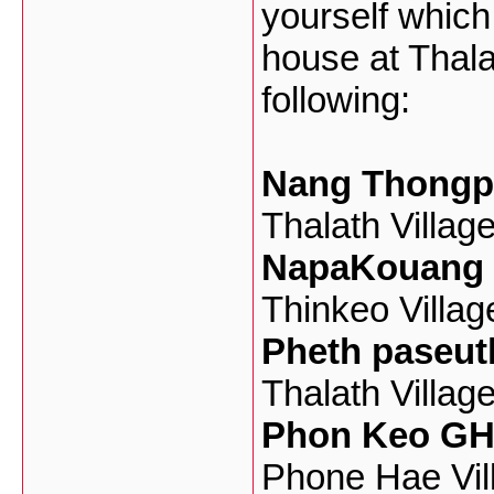
yourself which
house at Thalat
following:
Nang Thongp
Thalath Villag
NapaKouang
Thinkeo Villag
Pheth paseu
Thalath Villag
Phon Keo G
Phone Hae Vill