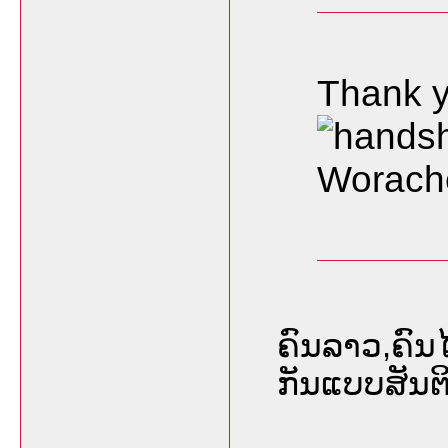
Thank y
Worach
ຄົນລາວ,ຄົນໄ
ກັນແບບສັນຕິ 