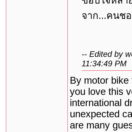
ขอบใจหลาย
จาก...คนชอบ
-- Edited by 
11:34:49 PM
By motor bike f
you love this 
international dr
unexpected ca
are many gues