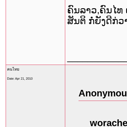
ຄົນລາວ,ຄົນໄທ ເ
ສັນຕິ ກໍ່ຍັງດີກ່
___________
คนไทย
Date:
Apr 21, 2010
Anonymous
worache