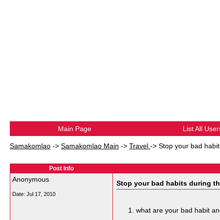
Main Page
List All User
Samakomlao
->
Samakomlao Main
->
Travel
->
Stop your bad habit
Post Info
Anonymous
Stop your bad habits during th
Date:
Jul 17, 2010
what are your bad habit an