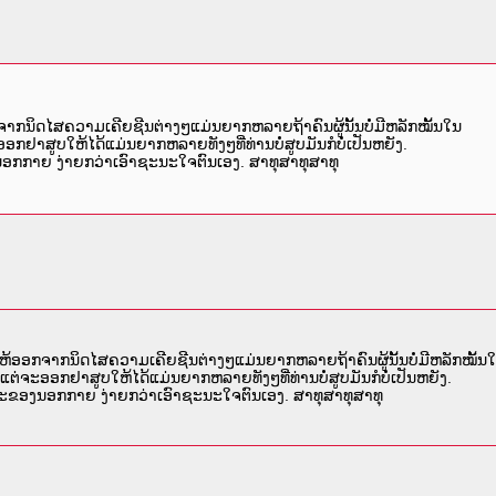
ກນິດໄສຄວາມເຄີຍຊີນຕ່າງໆແມ່ນຍາກຫລາຍຖ້າຄົນຜູ້ນັ້ນບໍ່ມີຫລັກໝັ້ນໃນ
ອກຢາສູບໃຫ້ໄດ້ແມ່ນຍາກຫລາຍທັງໆທີ່ທ່ານບໍ່ສູບມັນກໍບໍ່ເປັນຫຍັງ.
ນອກກາຍ ງ່າຍກວ່າເອົາຊະນະໃຈຕົນເອງ. ສາທຸສາທຸສາທຸ
້ອອກຈາກນິດໄສຄວາມເຄີຍຊີນຕ່າງໆແມ່ນຍາກຫລາຍຖ້າຄົນຜູ້ນັ້ນບໍ່ມີຫລັກໝັ້ນ
ບແຕ່ຈະອອກຢາສູບໃຫ້ໄດ້ແມ່ນຍາກຫລາຍທັງໆທີ່ທ່ານບໍ່ສູບມັນກໍບໍ່ເປັນຫຍັງ.
ະນະຂອງນອກກາຍ ງ່າຍກວ່າເອົາຊະນະໃຈຕົນເອງ. ສາທຸສາທຸສາທຸ