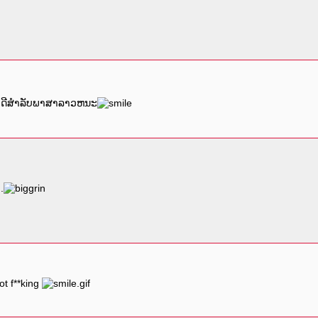
ກຕ້ອງດີສຳລັບພາສາລາວຫນະ
.
ot f**king