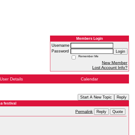
Members Login
Username
Password
Login
Remember Me
New Member
Lost Account Info?
User Details
Calendar
Start A New Topic
Reply
a festival
Reply
Quote
Permalink