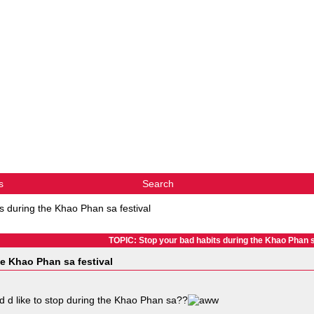
s
Search
s during the Khao Phan sa festival
TOPIC: Stop your bad habits during the Khao Phan s
e Khao Phan sa festival
d d like to stop during the Khao Phan sa??