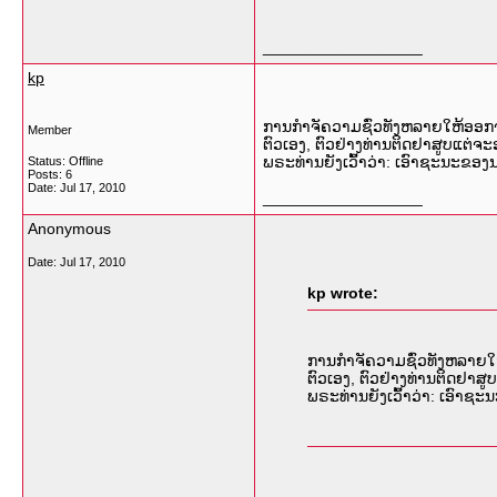
__________________
kp
ການກຳຈັຄວາມຊົ່ວທັງຫລາຍໃຫ້ອອກຈາ
Member
ຕົວເອງ, ຕົວຢ່າງທ່ານຕິດຢາສູບແຕ່ຈະອ
ພຣະທ່ານຍັງເວົ້າວ່າ: ເອົາຊະນະຂອງ
Status: Offline
Posts: 6
Date:
Jul 17, 2010
__________________
Anonymous
Date:
Jul 17, 2010
kp wrote:
ການກຳຈັຄວາມຊົ່ວທັງຫລາຍໃຫ
ຕົວເອງ, ຕົວຢ່າງທ່ານຕິດຢາສູ
ພຣະທ່ານຍັງເວົ້າວ່າ: ເອົາຊ